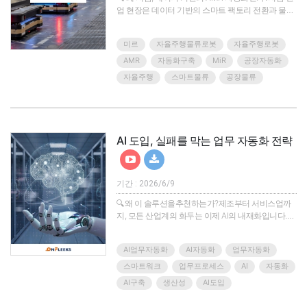
업 현장은 데이터 기반의 스마트 팩토리 전환과 물류
최적화라는 중대한 과제를 마주하고 있습니다.이러
한 변화 속에서 높은 유연성과 확장성을 갖춘
미르
자율주행물류로봇
자율주행로봇
AMR(자율주행로봇)이 핵심 해결책으로 떠오르고 있
습니다.AMR은 단순한 이송을 넘어 사람과의 안전한
AMR
자동화구축
MiR
공장자동화
협업과 작업 안정성을 보장합니다.무엇보다 데이터
자율주행
스마트물류
공장물류
기반의 스마트 팩토리 구현을 통해 운영 효율성을 극
대화하고 확실한 ROI(투자 대비 수익률)를 달성할 수
있는 가장 강력하고 현실적인 솔루션입니다.🎯 이번
웨비나에서 얻을 수 있는 핵심 ..
AI 도입, 실패를 막는 업무 자동화 전략
기간 : 2026/6/9
🔍왜 이 솔루션을추천하는가?제조부터 서비스업까
지, 모든 산업계의 화두는 이제 AI의 내재화입니다.하
지만 많은 기업이 어디서부터 AI를 적용해야 할지, 보
유한 데이터가 자동화에 적합한지,어떤 업무부터 시
AI업무자동화
AI자동화
업무자동화
작해야 효과가 큰지 판단하는 데 어려움을 겪고 있습
니다.단순히 ChatGPT나 AI 솔루션을 도입하는 것만
스마트워크
업무프로세스
AI
자동화
으로는 실질적인 성과로 이어지기 어렵습니다.업무
AI구축
생산성
AI도입
프로세스가 정리되어 있지 않거나, 데이터가 흩어져
있거나, 운영 방식이 기존 수작업 중심으로 남아 있다