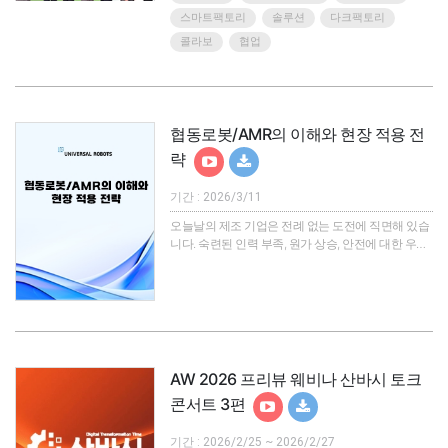
에서는 추상적인 이론이나 방법론이 아닌,e-F@ctory
스마트팩토리
솔루션
다크팩토리
Alliance 파트너사와의 긴밀한 협업을 통해 탄생한
콜라보
협업
'검증된 실증 사례(PoC)'를 공개합니다.AhnLab,
Brother Korea, CLPA Korea, DIGITEK, Rittal K..
협동로봇/AMR의 이해와 현장 적용 전
략
기간 : 2026/3/11
오늘날의 제조 기업은 전례 없는 도전에 직면해 있습
니다. 숙련된 인력 부족, 원가 상승, 안전에 대한 우려,
그리고 급변하는 글로벌 시장에서 경쟁력을 유지해
야 한다는 압박까지, 해결해야 할 과제가 산적해 있습
니다.하지만 희망적인 소식도 있습니다. 이제 자동화
는 그 어느 때보다 쉽고 빠르게 도입할 수 있습니다.
본 웨비나에 참여하여 Universal Robots(UR)의 협동
로봇(Cobots)과 MiR의 자율 주행 로봇(AMR)이 어떻
게 제조 공정을 혁신하는지 확인해 보시기 바랍니다.
AW 2026 프리뷰 웨비나 산바시 토크
생산성 향상, 운영 비용 및 업무 마찰 감소는 물..
콘서트 3편
기간 : 2026/2/25 ~ 2026/2/27