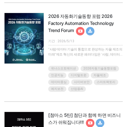
면 AI 도입은 오히려 업무 혼선을 키울 수 있습니다.이
번 웨비나에서는 기업이 ..
2026 자동화기술동향 포럼 2026
Factory Automation Technology
Trend Forum
기간 : 2026/5/13
"사람·데이터·기술의 통합으로 완성하는 자율 제조의
미래"제조 혁신의 새로운 패러다임은 '사람, 데이터,
기술'의 유기적 통합을 기반으로 한 자율 제조
(Autonomous Manufacturing)입니다.'2026 자동화기
위너스오토메이션
2026자동기술동향포럼
술동향 포럼' 웨비나에서는 데이터 중심의 혁신을 넘
어, 지능형 제조 환경을 실현하는 최신 기술과 실전
인공지능
디지털트윈
자율제조
솔루션을 한 자리에서 소개합니다.위너스오토메이션
데이터중심
사이버보안
스마트팩토리
이 주최하는 이번 행사에서는 글로벌 리더인
예지보전
산업용AI
Rockwell Automation, Rittal과 함께 자율 제조를 위
한 AI 기반 디자인, 운영..
[첨마소 5탄] 첨단과 함께 하면 비즈니
스가 쉬워집니다!!!