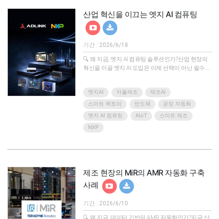
장에서 발생..
산업 혁신을 이끄는 엣지 AI 컴퓨팅
기간 : 2026/6/18
🔍 왜 지금, 엣지 AI 컴퓨팅 솔루션인가?산업 현장의
혁신을 이끌 엣지 AI 도입은 이제 선택이 아닌 필수가
되었습니다. 하지만 수많은 기술과 플랫폼 속에서 미
션 크리티컬 애플리케이션에 적합한 신뢰성과 유연
엣지AI
자율제조
제조AI
성을 동시에 갖춘 솔루션을 찾기란 결코 쉽지 않습니
다.에이디링크(ADLINK)와 NXP는 이러한 현장의 고
스마트 팩토리
반도체
공장 자동화
민을 해결하기 위해 결합했습니다. NXP의 독보적인
엣지 AI 컴퓨팅
AIoT
스마트 제조
프로세서 기술력과 에이디링크의 오랜 엣지 컴퓨팅
NXP
연구개발 경험이 만나 완성된, 가장 유연하고 강력한
산업용 엣지 AI 솔루션을 제안합니다.🎯 이번 웨비나
에서 얻을 수 있..
제조 현장의 MiR의 AMR 자동화 구축
사례
기간 : 2026/6/10
🔍 왜 지금, 데이터 기반의 AMR 자동화인가?지금 산