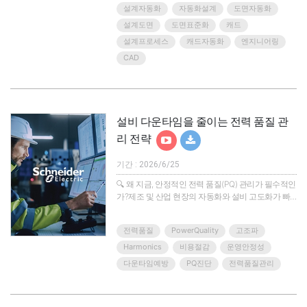
설계자동화
자동화설계
도면자동화
관되게 유지되는지, 검토 누락과 재작업을 얼마나 줄
이는지가 납기와 품질을 좌우합니다.하지만 여전히
설계도면
도면표준화
캐드
많은 기업에서는 기존 도면을 복사해 수정하고,
설계프로세스
캐드자동화
엔지니어링
Excel 계산서와 BOM을 별도로 관리하며, 도면번호
CAD
·Rev.·PDF 출력·검토 결과를 담당자의 수작업에 의존
하고 있습니다.이 방식은 업무가 몰릴수록..
설비 다운타임을 줄이는 전력 품질 관
리 전략
기간 : 2026/6/25
🔍 왜 지금, 안정적인 전력 품질(PQ) 관리가 필수적인
가?제조 및 산업 현장의 자동화와 설비 고도화가 빠
르게 진행되면서, '안정적인 전력 운영'의 중요성이
그 어느 때보다 커지고 있습니다. 이제 우수한 전력
전력품질
PowerQuality
고조파
품질은 단순한 전기 관리 수준을 넘어 비용 절감, 생
산성 향상, 설비 수명 연장 등 비즈니스 전반의 경쟁
Harmonics
비용절감
운영안정성
력을 좌우하는 핵심 요소가 되었습니다.반면, 변압기
다운타임예방
PQ진단
전력품질관리
및 케이블 과열, 고조파로 인한 설비 손상, 회로 차단
기 오작동 등의 전력 품질(PQ) 문제는 예기치 않은 다
운타임과 막대한 생산 손실을 유발합니다. 실제로 현