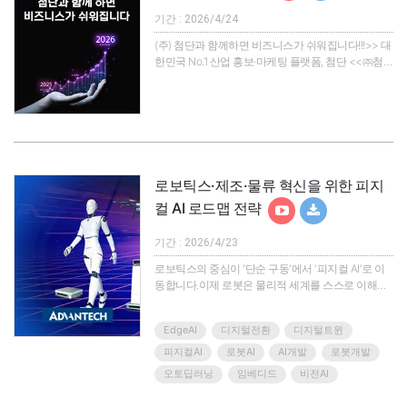
기간 : 2026/4/24
(주) 첨단과 함께하면 비즈니스가 쉬워집니다!!!>> 대
한민국 No.1 산업 홍보·마케팅 플랫폼, 첨단 <<㈜첨단
은 산업 분야에 특화된 고객 발굴 통합 콘텐츠 마케팅
플랫폼입니다. 30년 이상의 경험을 바탕으로 헬로티,
오토메이션월드, 산업단지신문 등 강력한 미디어 네
트워크를 보유하고 있으며, 산업별 맞춤형 홍보/마케
팅 서비스를 제공합니다.> 월 200만 PV를 자랑하는
산업전문 인터넷신문 '헬로티' 운영> 12만 개 이상의
산업 DB를 활용한 고객 맞춤형 타겟 마케팅> 고품질
로보틱스·제조·물류 혁신을 위한 피지
웨비..
컬 AI 로드맵 전략
기간 : 2026/4/23
로보틱스의 중심이 '단순 구동'에서 '피지컬 AI'로 이
동합니다.이제 로봇은 물리적 세계를 스스로 이해하
고 행동하는 피지컬 AI(Physical AI) 시대로 접어들고
있습니다. 어드밴텍의 NVIDIA 기반 플랫폼은 이를 구
EdgeAI
디지털전환
디지털트윈
현하는 강력한 엣지 컴퓨팅 하드웨어로, 이미 글로벌
물류 및 제조 현장에서 로봇의 지능형 두뇌 역할을 수
피지컬AI
로봇AI
AI개발
로봇개발
행하고 있습니다.이번 웨비나에서는 NVIDIA
오토딥러닝
임베디드
비전AI
Blackwell GPU를 활용한 피지컬 AI의 최신 트렌드와
기술적 과제에 대한 인사이트를 제공합니다. 단순한