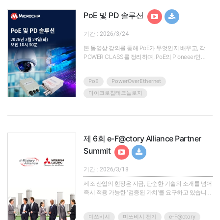
필수입니다.PTC의 CAD와..
PoE 및 PD 솔루션
기간 : 2026/3/24
본 동영상 강의를 통해 PoE가 무엇인지 배우고, 각
POWER CLASS를 정리하며, PoE의 Pioneeer인
Microchip의 PoE Soultion을 소개하고자 합니다. 특
히 Microchip은 PoE중 PSE, PD, Midsapn 솔루션에
PoE
PowerOverEthernet
특화되어 있으므로 application 및 Port 별, Power별
최적의 솔루션을 소개하고자 합니다. 또한 고객사에
마이크로칩테크놀로지
서 개발할 때 각 EVB 선택 요령 및 indoor/outdoor
application시 surge protection 관련 솔루션을 제안
하여 최적의 인사이트를 제공합..
제 6회 e-F@ctory Alliance Partner
Summit
기간 : 2026/3/18
제조 산업의 현장은 지금, 단순한 기술의 소개를 넘어
즉시 적용 가능한 '검증된 가치'를 요구하고 있습니
다.이에 한국미쓰비시전기오토메이션에서는 "Co-
Creation for NEXT"라는 주제로 제6회 e-F@ctory
미쓰비시
미쓰비시 전기
e-F@ctory
Alliance Partner Summit을 개최합니다. 이번 웨비나