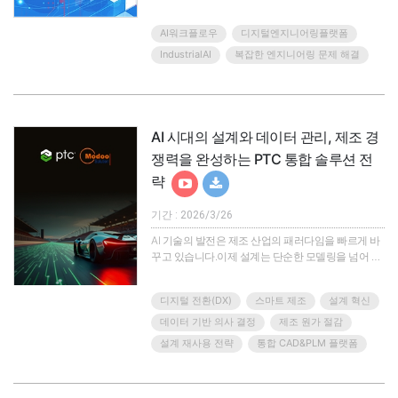
가속하는 Rescale Data Intelligence & AI의 실제 활용
방안을 다룹니다.최근 NVIDIA GTC 2026에서 발표
AI워크플로우
디지털엔지니어링플랫폼
된 Rescale의 디지털 엔지니어링 플랫폼 비전을 바
탕으로, Data Intelligence·AI Physics·Agentic
IndustrialAI
복잡한 엔지니어링 문제 해결
Engineering이 어떻게 결합되어 엔지니어링 업무를
자동화·고도화하는지 소개합니다.글로벌..
AI 시대의 설계와 데이터 관리, 제조 경
쟁력을 완성하는 PTC 통합 솔루션 전
략
기간 : 2026/3/26
AI 기술의 발전은 제조 산업의 패러다임을 빠르게 바
꾸고 있습니다.이제 설계는 단순한 모델링을 넘어 지
능형 의사결정의 영역으로 확장되고 있으며, 데이터
관리는 기업 경쟁력을 좌우하는 핵심 전략 자산이 되
디지털 전환(DX)
스마트 제조
설계 혁신
고 있습니다.이번 웨비나에서는 AI 시대에 맞는 설계
혁신과 데이터 통합 관리 전략을 중심으로, PTC의 통
데이터 기반 의사 결정
제조 원가 절감
합 솔루션이 어떻게 제조 기업의 경쟁력을 완성하는
설계 재사용 전략
통합 CAD&PLM 플랫폼
지 소개합니다.설계 단계에서 생성되는 방대한 데이
터를 효율적으로 연결하고, 체계적으로 관리하며, AI
기반 인사이트로 확장하는 전략은 이제 선택이 아닌