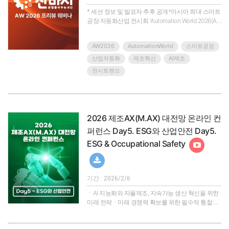
* 세션 정보 및 발표자 추후 공개*아시아 최대 스마트
공장·자동화산업 전시회 'Automation World 2026(AW
2026)'가 오는 2026년 3월, 코엑스 전관에서 개최됩
니다.AW 2026은 자동화 기술 전시를 넘어 AI 기반 제
AW2026
AutomationWorld
스마트공장
조, 자율화 공정, 스마트 생산 시스템의 현재와 다음
단계를 한눈에 조망할 수 있는 자리입니다.이에 앞서
산업자동화
제조혁신
AI제조
진행되는 「AW 2026 프리뷰 웨비나 산바시(산업을
전시트렌드
바꾸는 시간) 토크콘서트」전시를 보다 전략적으로
이해하고 활용하고자 하는 산업 관계자를 위해 마련
된 총 3편의 온라인 세미나..
2026 제조AX(M.AX) 대전망 온라인 컨
퍼런스 Day5. ESG와 산업안전 Day5.
ESG & Occupational Safety
기간 : 2026/2/6
ㆍAI 지능화와 자율제조, 지속가능 생산 혁신을 위한
미래 전략ㆍ미래 경쟁력 확보를 위한 필수적 통찰:
2026 제조 AX 대전환의 서막대한민국 산업은 현재
'AI 대전환(AX)'이라는 거대한 흐름 속에 있으며, 정부