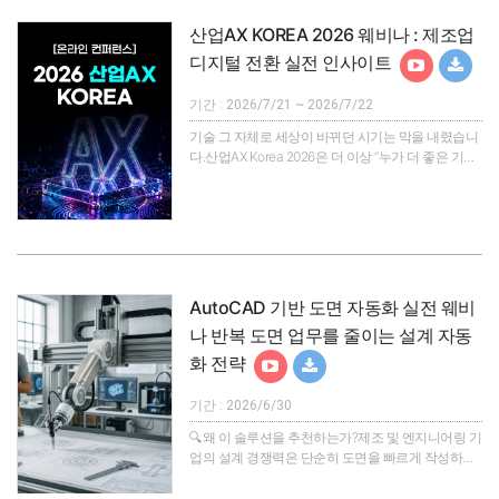
하지만 Microchip의 Edge AI 개발 솔루션인
VectorBlox™는 다릅니다. 복잡한 하드웨어 설계 과정
산업AX KOREA 2026 웨비나 : 제조업
없이도 기존의 신경망 모델을 FPGA에 유연하게 적
디지털 전환 실전 인사이트
용할 수 있습니다. 시스템에 요구되는..
기간 : 2026/7/21 ~ 2026/7/22
기술 그 자체로 세상이 바뀌던 시기는 막을 내렸습니
다.산업AX Korea 2026은 더 이상 “누가 더 좋은 기술
을 보유하는가”의 경주가 아니라,“어떻게 현장과 인
간, 조직과 AI, 그리고 다양한 기술들이 실질적으로 융
합하며, 산업 전체의 생산성과 유연성, 창의성을 끌어
올릴 것인가”에 답하는 자리입니다.이제 이 거대한 변
화의 물결을 시공간의 제약 없이, 여러분이 계신 그곳
으로 생생하게 전달합니다.본 행사는 국내외 리더 기
업과 혁신 담당자, 엔지니어, 현장 실무자, 그리고 산
AutoCAD 기반 도면 자동화 실전 웨비
업 DX·AX 전문가들이 온라인으로 하나 되어,• 제조·
나 반복 도면 업무를 줄이는 설계 자동
물류..
화 전략
기간 : 2026/6/30
🔍왜 이 솔루션을 추천하는가?제조 및 엔지니어링 기
업의 설계 경쟁력은 단순히 도면을 빠르게 작성하는
데서 끝나지 않습니다.실제 현장에서는 설계 변경을
얼마나 빠르게 반영하는지, 도면과 BOM이 얼마나 일