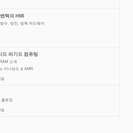
밴텍의 HMI
방수, 방진, 방폭 하드웨어
디드 러기드 컴퓨팅
QRAM 소개
는 미니보드 & AMR
이알
& 클로징
이알