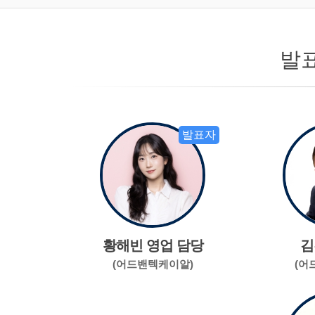
발
발표자
황해빈 영업 담당
김
(어드밴텍케이알)
(어