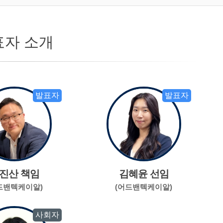
표자 소개
발표자
발표자
진산 책임
김혜윤 선임
드밴텍케이알)
(어드밴텍케이알)
사회자