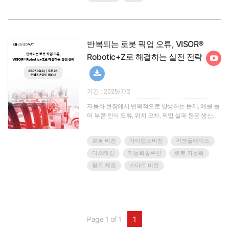
센서를 경험해보고 싶으신가요?작업의 정확도와 안
정성을 더욱 높여야 하시나요?정교하고 섬세한 작업
을 완벽하게 수행해야 하시나요?힘/토크 센서를 적용
해 문제를 해결할 수 있는 구체적인 ..
반복되는 로봇 픽업 오류, VISOR®
Robotic+Z로 해결하는 실전 전략
기간 : 2025/7/2
자동화 현장에서 반복적으로 발생하는 문제, 예를 들
어 부품 인식 오류, 위치 오차, 픽업 실패 등은 생산성
저하의 원인이 됩니다. 이번 웨비나에서는 이러한 제
조 공정의 문제들을 어떻게 해결할 수 있는지를 센서
로봇 비전
가이던스비전
픽앤플레이스
및 비전 솔루션 전문 기업 SensoPart의 VISOR® 시리
즈를 통해 소개합니다.특히 로봇에 통합되는 VISOR®
디스태킹
자동화솔루션
로봇 자동화
Robotic 제품을 중심으로 디스태킹 공정에서의 적용
볼트 체결
스마트 비전
사례와 실제 솔루션을 살펴보며, 제조 현장에 바로 적
용할 수 있는 인사이트를 제공합니다.VISOR®
Robotic+Z는 비전 센서와 Z-축(Depth) 정..
Page 1 of 1
1