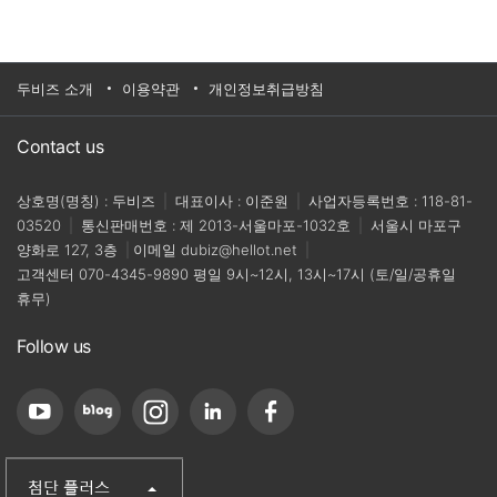
두비즈 소개
이용약관
개인정보취급방침
Contact us
상호명(명칭) : 두비즈
|
대표이사 : 이준원
|
사업자등록번호 : 118-81-
03520
|
통신판매번호 : 제 2013-서울마포-1032호
|
서울시 마포구
양화로 127, 3층
|
이메일
dubiz@hellot.net
|
고객센터
070-4345-9890
평일 9시~12시, 13시~17시 (토/일/공휴일
휴무)
Follow us
(주)첨단