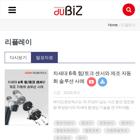
Home
/ 리플레이
리플레이
다시보기
발표자료
차세대 6축 힘/토크 센서와 제조 자동
화 솔루션 사례
기간 : 2025/9/2
에이딘로보틱스는 약 30년이 넘는 시간 동안 정전용
량 측정방식의 차세대 힘센싱 기술을 연구하여협동
로봇을 비롯한 다양한 로봇에 적용할 수 있는 6축 힘/
토크 센서를 국산화 했습니다!센서를 통해 로봇의 보
힘토크센서
힘센서
로봇센서
힘제어
다 정확한 힘제어를 구현하여제조, 반도체, 헬스케어
등 다양한 분야에서 더욱 정교하고 섬세한 작업을 자
협동로봇센서
협동로봇
자동화솔루션
동화 할 수 있습니다.기존 시장과는 차별화된 힘/토크
토크센서
센서