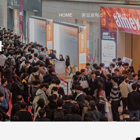
HOME
온오프믹스
리플레이
나