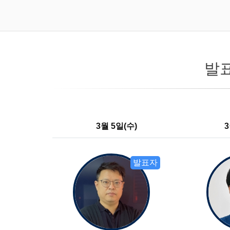
발
3월 5일(수)
3
발표자