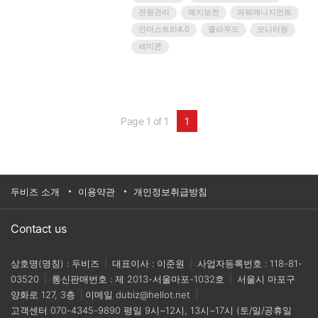
마트 파워 매니지먼트는 안정적인 전원 공급에서
전원관리
예지보전
파워매니지먼트
더 나아가 예지보전을 구현한다. 바이드뮬러의 김
인더스트리4.0
클라우드
모니터링
대진 영업이사를 만났
세미콘
Page 1 of 1
1
두비즈 소개
이용약관
개인정보취급방침
Contact us
상호명(명칭) : 두비즈
|
대표이사 : 이준원
|
사업자등록번호 : 118-81-
03520
|
통신판매번호 : 제 2013-서울마포-1032호
|
서울시 마포구
양화로 127, 3층
|
이메일
dubiz@hellot.net
|
고객센터
070-4345-9890
평일 9시~12시, 13시~17시 (토/일/공휴일