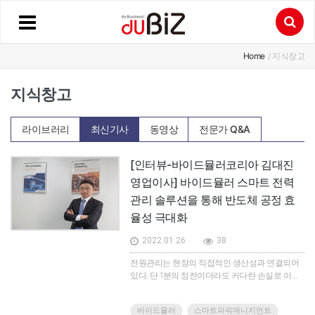
Home
/ 지식창고
지식창고
라이브러리
최신기사
동영상
전문가 Q&A
[인터뷰-바이드뮬러코리아 김대진
영업이사] 바이드뮬러 스마트 전력
관리 솔루션을 통해 반도체 공정 효
율성 극대화
2022.01.26
38
전원관리는 현장의 직접적인 생산성과 연결되어
있다. 단 1분의 정전이더라도 커다란 손실로 이어
진다. 미세공정 등의 부가가치가 큰 산업일수록 전
원관리의 중요성은 더욱더 높다. 그렇다면, 이상현
바이드뮬러
스마트파워매니지먼트
상 이전에 막을 방법은 없을까? 바이드뮬러의 스