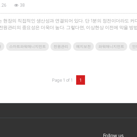
.26
38
 현장의 직접적인 생산성과 연결되어 있다. 단 1분의 정전이더라도 커다
전원관리의 중요성은 더욱더 높다. 그렇다면, 이상현상 이전에 막을 방
전원 공급에서 더 나아가 예지보전을 구현한다. 바이드뮬러의 김대진 
러
스마트파워매니지먼트
전원관리
예지보전
파워매니지먼트
인
Page 1 of 1
1
Follow us