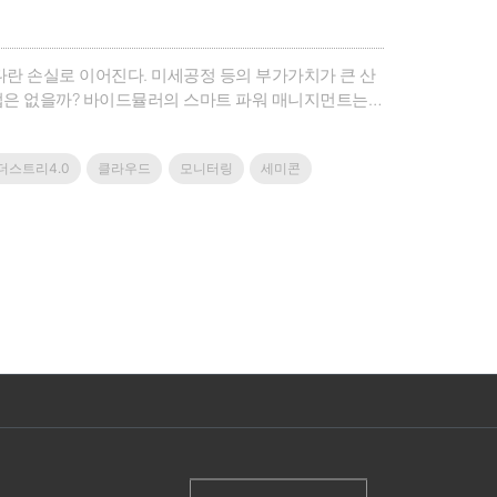
란 손실로 이어진다. 미세공정 등의 부가가치가 큰 산
법은 없을까? 바이드뮬러의 스마트 파워 매니지먼트는
영업이사를 만났
더스트리4.0
클라우드
모니터링
세미콘