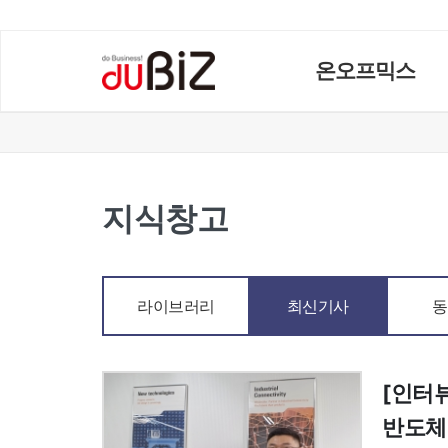
온오프믹스
지식창고
라이브러리
최신기사
동
[인터
반도체