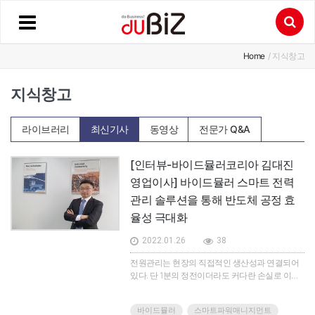
Home
/ 지식창고
지식창고
라이브러리
최신기사
동영상
전문가 Q&A
[인터뷰-바이드뮬러코리아 김대진
영업이사] 바이드뮬러 스마트 전력
관리 솔루션을 통해 반도체 공정 효
율성 극대화
2022.01.26
38
전원관리는 현장의 직접적인 생산성과 연결되어
있다. 단 1분의 정전이더라도 커다란 손실로 이어
진다. 미세공정 등의 부가가치가 큰 산업일수록 전
원관리의 중요성은 더욱더 높다. 그렇다면, 이상현
바이드뮬러
스마트파워매니지먼트
상 이전에 막을 방법은 없을까? 바이드뮬러의 스