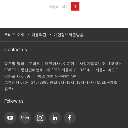
성을 높여준다.아크 점화 보호 구역은 일상적인 작
Page 1 of 1
1
업 및 수리 시 유지 보수 인력을 더 안전하게 보호
한다. 동시에 배전반 작업자가 맞닥뜨릴 수 있는
가장 심각한 위험 요소인 기계적 고장에 따른 아크
위험을 줄인다.이제 전 세계에서 적용할 수 있는
NeoGear 배전반은 같은 급 배전반과 비교해 최대
25%까지 물리적 설치 공간을 줄인다. 작은 설치
두비즈 소개
이용약관
개인정보취급방침
공간에서 손실도 적어 에너지 효율을 최대 20% 높
일 수 있다.최근에 출시된 3상 4선식 버전과 출시
가 임박한 690V 버전 NeoGear는 유틸리티, 식음
Contact us
료 및 인프라를 포함해 다양한 시장·산업에 매력적
인 솔루션이다. NeoGear는 데이터 센터, 인프라
및 경공업에도 이상적인데, 이런 산업은 가장 높은
상호명(명칭) : 두비즈
|
대표이사 : 이준원
|
사업자등록번호 : 118-81-
안전 표준과 수준 높은 신뢰성이 필수적이고, 설치
03520
|
통신판매번호 : 제 2013-서울마포-1032호
|
서울시 마포구
공간이 작고 무게가 적은 배전반이 중요한 이점이
양화로 127, 3층
|
이메일
dubiz@hellot.net
|
되기 때문이다.강화된 솔루션은 안전성 향상, 같은
고객센터
070-4345-9890
평일 9시~12시, 13시~17시 (토/일/공휴일
급 최고의 지속 가능성 인증 및 타의 추종을 불허
휴무)
하는 성능 외에도 데이터 분석 및 데이터 통신을
위한 최신 연결성을 갖췄으며, 검증된 ABB
NeoGear 플랫폼을 기반으로 한다. 이런 강점은 시
Follow us
설이 인더스트리4.0 기준에 부합하는 데 이상적인
저압 배전반 선택지가 된다. 신규 디지털 기능은
더 효율적인 상태 모니터링이 가능해 운영비용을
30%까지 줄이고, 지속 가능한 배전반을 위한 혁신
적 진보다.ABB 전기화 사업 영업 NeoGear 글로벌