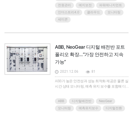
마트 파워 매니지먼트는 안정적인 전원 공급에서
전원관리
예지보전
파워매니지먼트
더 나아가 예지보전을 구현한다. 바이드뮬러의 김
인더스트리4.0
클라우드
모니터링
대진 영업이사를 만났
세미콘
ABB, NeoGear 디지털 배전반 포트
폴리오 확장…“가장 안전하고 지속
가능”
2021.12.06
81
ABB가 높은 안전성과 성능 최적화 제공은 물론 실
시간 상태 모니터링, 예측 유지 보수를 포함해 디
지털 연결성을 특징으로 하는 NeoGear(네오기어)
배전반 포트폴리오를 확대했다.ABB는 검증된
ABB
디지털배전반
NeoGear
NeoGear 기술을 바탕으로 운영자, 유지 보수 엔지
니어를 위한 가장 안전한 저압 배전반 NeoGear로
모니터링
예측유지보수
디지털전환
더 발전시켰다. 이번에 발표한 NeoGear는 혁신적
설계로 통전부의 위험한 노출을 제거하고, 기존 배
전반보다 92% 더 적은 버스바(busbar)를 사용한
다. 또 전기적 연결 부분을 90% 줄여 배전반 가용