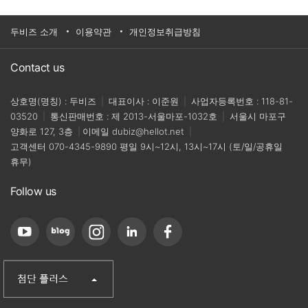
와 동남 아시아의 조직은 다른 지역의 조직보다 디
지털 대안이 부족해 더 많은 비즈니스 위험에 처한
것으로 나타났습니다.디지털 문서 프로세스의 활
두비즈 소개
이용약관
개인정보취급방침
용과 기업의 비즈니스 연속성 유지 능력 사이에는
상관 관계가 있습니다. 탄력성이 가장 뛰어난 조직
은 디지털 문서 프로세스의 도입률이 비교적 높습
Contact us
니다. 문서 프로세스 디지털화의 중요성에 대한 인
식은 나날이 높아지고 있습니다.원격 근무와 운영
이 표준이 되고 있는 세상에 신속히 적응해 문서를
상호명(명칭) : 두비즈
|
대표이사 : 이준원
|
사업자등록번호 : 118-81-
디지털화한다면 직원과 고객을 보다 효과적으로
03520
|
통신판매번호 : 제 2013-서울마포-1032호
|
서울시 마포구
지원할 수 있는 큰 기회가 됩니다.이번 내용은
양화로 127, 3층
|
이메일
dubiz@hellot.net
|
‘2020년 디지털 문서 프로세스: APAC 집중 분
고객센터
070-4345-9890
평일 9시~12시, 13시~17시 (토/일/공휴일
석’입니다.
휴무)
Follow us
(주)첨단
산업단지신문