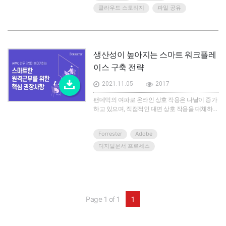
털 협업 및 생산성 향상 기술이 빠른 속도로 도입
클라우드 스토리지
파일 공유
이 되고, 특히 파일 공유, 전자 서명, 클라우드 스토
리지 등 다양한 기능을 갖춘 디지털 문서 솔루션이
업무 최전선에서 활약하고 있습니다.Adobe는 디
지털 문서 프로세스가 비즈니스 탄력성에 어떤 도
움을 줄 수 있는지 평가하고, Forrester Consulting
생산성이 높아지는 스마트 워크플레
에 디지털 문서 처리를 담당하는 450명의 고위 IT
및 비즈니스 의사결정자를 대상으로 온라인 설문
이스 구축 전략
조사를 실시했습니다.이 설문조사의 72% 응답자
는 "디지털 문서 프로세스를 통해 조직은 예상치
2021.11.05
2017
못한 상황에서 비즈니스 연속성을 더 원활하게 유
팬데믹의 여파로 온라인 상호 작용은 나날이 증가
지할 수 있다"라고 대답했습니다. 이처럼 디지털
하고 있으며, 직접적인 대면 상호 작용을 대체하는
문서를 가상으로 안전하게 공유, 검토, 서명, 저장
경우도 많습니다. 아시아 태평양(APAC) 지역의 조
하는 일은 점점 중요해지고 있습니다.이번 백서에
직은 고객에게 지속적으로 서비스를 제공하고 직
서는 2020 워크플레이스의 새로운 패러다임, '비
Forrester
Adobe
원 협업을 지원하기 위해, 디지털 역량을 재평가해
즈니스 필수 요소로 바뀌고 있는 디지털 문서 프로
디지털 문서 프로세스를 최우선으로 삼아야 합니
세스'에 대해 설명합니다.
디지털문서 프로세스
다.Forrester는 Adobe의 의뢰로 디지털 문서 프로
세스가 전례 없는 글로벌 위기에 직면한 기업이 운
영을 유지하고 고객에게 서비스를 제공하는 데 어
떻게 도움이 되는지 평가하고자 북미, 서유럽,
APAC 지역에 비즈니스 기반을 둔 기업에서 디지
Page 1 of 1
1
털 문서 처리를 담당하는 450명의 고위 IT 및 비즈
니스 의사결정자를 대상으로 온라인 설문조사를
실시했습니다.조사 결과 APAC의 조직, 특히 인도