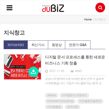
Home
/ 지식창고
지식창고
라이브러리
최신기사
동영상
전문가 Q&A
디지털 문서 프로세스를 통한 새로운
비즈니스 기회 창출
2021.11.05
4089
코로나19 팬데믹으로 비대면 원격 근무가 급격히
가속화됐습니다. 기업의 의사결정자는 원격 근무
자의 역량을 강화하면서 고객에게 지속적으로 서
비스를 제공하는 방법을 찾아야만 했습니다.글로
Adobe
디지털문서 프로세스
벌 팬데믹 시기에 비즈니스 연속성을 유지하려는
노력은 워크플레이스의 새로운 패러다임을 가져
Forrester Consulting
디지털문서솔루션
왔습니다. 바로 '디지털 문서 솔루션'입니다. 디지
디지털협업
전자서명