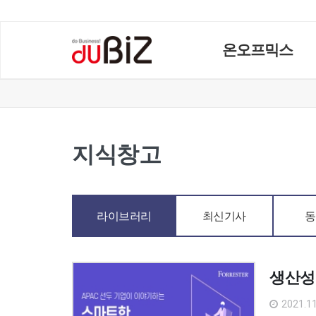
온오프믹스
지식창고
라이브러리
최신기사
동
생산성
2021.11