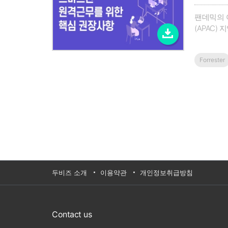
팬데믹의 
(APAC
스를 최우선
지하고 고
Forrester
털 문서 
직, 특히
디지털 문
털 문서 
운영이 표
다.이번 내
두비즈 소개
이용약관
개인정보취급방침
Contact us