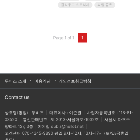
털 협업 및 생산성 향상 기술이 빠른 속도로 도입
클라우드 스토리지
파일 공유
이 되고, 특히 파일 공유, 전자 서명, 클라우드 스토
리지 등 다양한 기능을 갖춘 디지털 문서 솔루션이
업무 최전선에서 활약하고 있습니다.Adobe는 디
지털 문서 프로세스가 비즈니스 탄력성에 어떤 도
움을 줄 수 있는지 평가하고, Forrester Consulting
에 디지털 문서 처리를 담당하는 450명의 고위 IT
Page 1 of 1
1
및 비즈니스 의사결정자를 대상으로 온라인 설문
조사를 실시했습니다.이 설문조사의 72% 응답자
는 "디지털 문서 프로세스를 통해 조직은 예상치
못한 상황에서 비즈니스 연속성을 더 원활하게 유
지할 수 있다"라고 대답했습니다. 이처럼 디지털
문서를 가상으로 안전하게 공유, 검토, 서명, 저장
하는 일은 점점 중요해지고 있습니다.이번 백서에
서는 2020 워크플레이스의 새로운 패러다임, '비
두비즈 소개
이용약관
개인정보취급방침
즈니스 필수 요소로 바뀌고 있는 디지털 문서 프로
세스'에 대해 설명합니다.
Contact us
상호명(명칭) : 두비즈
|
대표이사 : 이준원
|
사업자등록번호 : 118-81-
03520
|
통신판매번호 : 제 2013-서울마포-1032호
|
서울시 마포구
양화로 127, 3층
|
이메일
dubiz@hellot.net
|
고객센터
070-4345-9890
평일 9시~12시, 13시~17시 (토/일/공휴일