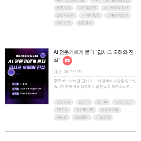
위너스오토메이션
2025자동기술동향포럼
서 만나 보실 수 있습니다.위너스오토메이션이 주최
하는 이번 웨비나에서는 AI와 디지털 트윈 분야 최고
인공지능
디지털트윈
스마트제조혁신
전문가의 기조연설과 함께, 글로벌 선도기업인
산업자동화
사이버보안
스마트팩토리
Rockwell Automation, Cisco, Rittal, Belden-ProSoft
예지보전
산업용AI
가 참여해 스마트 제조 환경을 실현하기 위한 최신 AI
기반 솔루션, 디지털 트윈, 그리고 차세대 ..
AI 전문가에게 묻다 "딥시크 오해와 진
실"
기간 : 2025/2/21
중국 AI 스타트업 '딥시크'가 AI 업계에 파장을 일으켰
습니다.저렴한 비용으로 AI를 만들고 오픈소스로 공
개하면서 AI 업계를 놀라게 했는데요.하지만 그 이면
엔 비용이 과장됐다는 의견과 더불어 사용하면 안전
인공지능
딥시크
중국AI
딥시크쇼크
하지 않다는 주장도 나오고 있습니다.실제로 일부 국
가와 기업에서는 정보 유출, 편향적인 답변 등을 사유
THE AI
포티투마루
씽크포비엘
로 사용을 금지하기도 했습니다.그렇다면, 딥시크는
AI동향
글로벌AI
미중전쟁
어떻게 저렴하게 개발됐을까요? 또 정말 사용하면 위
험할까요?인공지능 전문매체 THE AI가 진행하는 이
번 THE AI SCHOOL에서는 AI 학계와 기업 전문가를
모시고 딥시크에..