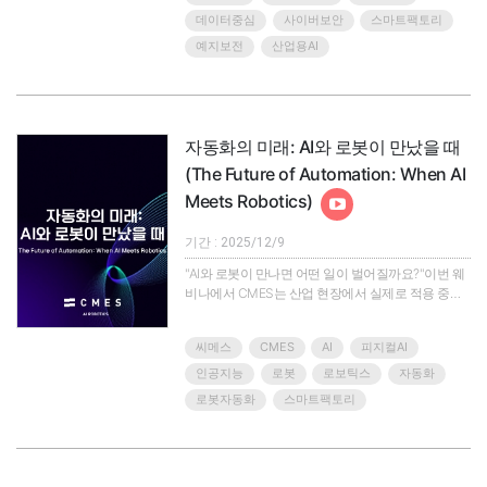
솔루션을 한 자리에서 소개합니다.위너스오토메이션
데이터중심
사이버보안
스마트팩토리
이 주최하는 이번 행사에서는 글로벌 리더인
예지보전
산업용AI
Rockwell Automation, Rittal과 함께 자율 제조를 위
한 AI 기반 디자인, 운영..
자동화의 미래: AI와 로봇이 만났을 때
(The Future of Automation: When AI
Meets Robotics)
기간 : 2025/12/9
"AI와 로봇이 만나면 어떤 일이 벌어질까요?"이번 웨
비나에서 CMES는 산업 현장에서 실제로 적용 중인
지능형 로봇 자동화의 현재와 미래를 소개합니다.※
왜 지금, ‘지능형 자동화’일까요?치솟는 인건비 및 생
씨메스
CMES
AI
피지컬AI
산 인구 감소중대재해법·노란봉투법 등 복잡한 규제
그럼에도 여전히 사람 손에 의존하는 제조/물류 현장,
인공지능
로봇
로보틱스
자동화
이 변화 속에서 자동화는 선택이 아닌 필수 과제가 되
로봇자동화
스마트팩토리
고 있습니다.CMES가 현장에서 직접 경험한 산업 흐
름과 최신 트렌드를 기반으로'현장에서 바로 적용 가
능한’ 지능형 자동화 전략을 공..