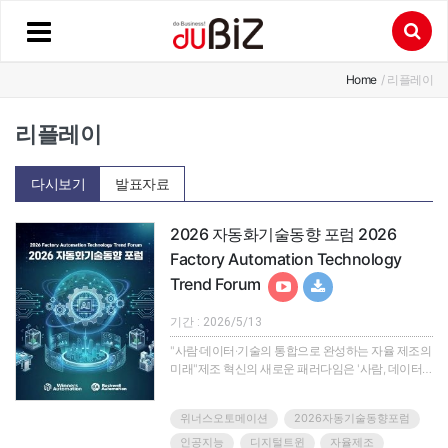
Home
/ 리플레이
리플레이
다시보기
발표자료
2026 자동화기술동향 포럼 2026
Factory Automation Technology
Trend Forum
기간 : 2026/5/13
"사람·데이터·기술의 통합으로 완성하는 자율 제조의
미래"제조 혁신의 새로운 패러다임은 '사람, 데이터,
기술'의 유기적 통합을 기반으로 한 자율 제조
(Autonomous Manufacturing)입니다.'2026 자동화기
위너스오토메이션
2026자동기술동향포럼
술동향 포럼' 웨비나에서는 데이터 중심의 혁신을 넘
어, 지능형 제조 환경을 실현하는 최신 기술과 실전
인공지능
디지털트윈
자율제조