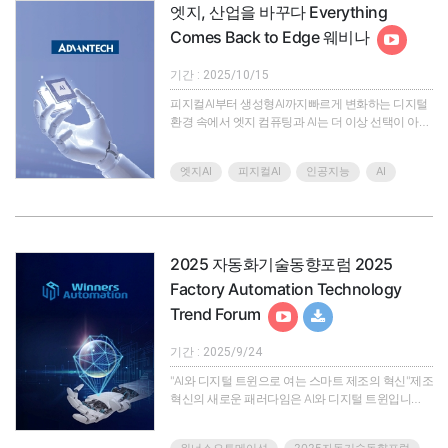
엣지, 산업을 바꾸다 Everything
Comes Back to Edge 웨비나
기간 : 2025/10/15
피지컬AI부터 생성형AI까지빠르게 변화하는 디지털
환경 속에서 엣지 컴퓨팅과 AI는 더 이상 선택이 아닌
핵심 경쟁력으로 부상하고 있습니다. 이러한 시대적
트렌드에 발맞춰, 어드밴텍은 'Everything comes
엣지AI
피지컬AI
인공지능
AI
back to Edge'를 주제로 특별 웨비나를 개최하며, 글
로벌 기술 리더들과 함께 미래 비즈니스 성공을 위한
심도 깊은 인사이트와 실질적인 전략을 공유하고자
합니다.Key Point1. 엣지 컴퓨팅 및 Edge AI의 발전 로
드맵과 미래 전망2. 산업 현장에서 Physical AI 구현
2025 자동화기술동향포럼 2025
방법 제시3. 글로벌 파트너사..
Factory Automation Technology
Trend Forum
기간 : 2025/9/24
"AI와 디지털 트윈으로 여는 스마트 제조의 혁신"제조
혁신의 새로운 패러다임은 AI와 디지털 트윈입니
다.'2025 자동화기술포럼 웨비나'에서는 산업자동화
의 최신 동향과 현장에서 검증된 솔루션을 한 자리에