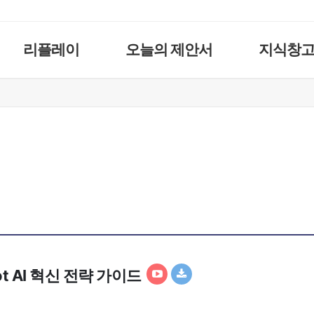
리플레이
오늘의 제안서
지식창
t AI 혁신 전략 가이드