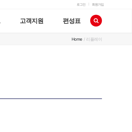
로그인
회원가입
고
고객지원
편성표
Home
/ 리플레이