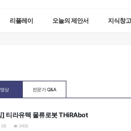
리플레이
오늘의 제안서
지식창
영상
전문가 Q&A
] 티라유텍 물류로봇 THiRAbot
.08
3436