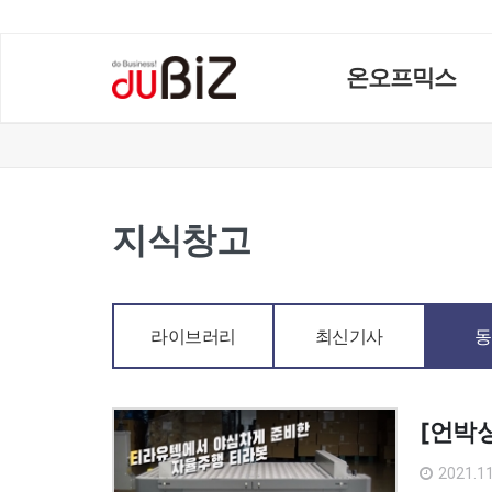
온오프믹스
지식창고
라이브러리
최신기사
동
[언박싱
2021.11