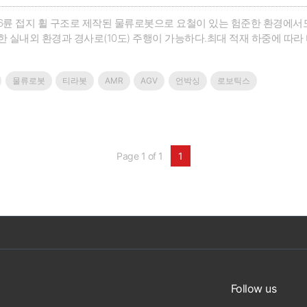
6륜 접지 휠 구조로 제작된 물류로봇으로 요철이 있는 험준한 환경에서
 실내외 환경과 경사로(10도) 주행이 가능하다.최대 적재 하중에 따라 티라봇 
, AI 기능을 사용해 사람을 추종하며 물류를 이송한다.모든 모델은 기능 
 이머전시 및 범퍼를 동작시키면 안정적으로 정지한다.기업명 : 티라유텍홈페이지 :
물류로봇
티라봇
AMR
AGV
언박싱
로보틱스
1
Page 1 of 1
1
Follow us