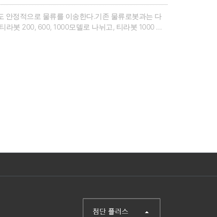
도 안정적으로 물류를 이송한다.기존 물류로봇과는 다
200, 600, 1000모델로 나뉘고, 티라봇 1000 모
스위치를 사용해 전원, 동작, 정지, 동작모드를 조작하며
https://thirautech.com/대표전화 :02-
(주)첨단