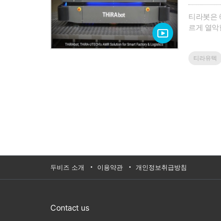
티라봇은 
르게 열악한
델의 경우
긴급상황 시
티라유텍
3461-653
두비즈 소개
이용약관
개인정보취급방침
Contact us