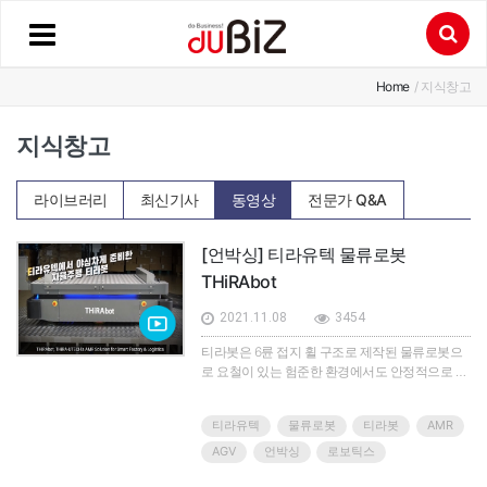
Home
/ 지식창고
지식창고
라이브러리
최신기사
동영상
전문가 Q&A
[언박싱] 티라유텍 물류로봇
THiRAbot
2021.11.08
3454
티라봇은 6륜 접지 휠 구조로 제작된 물류로봇으
로 요철이 있는 험준한 환경에서도 안정적으로 물
류를 이송한다.기존 물류로봇과는 다르게 열악한
실내외 환경과 경사로(10도) 주행이 가능하다.최
티라유텍
물류로봇
티라봇
AMR
대 적재 하중에 따라 티라봇 200, 600, 1000모델로
나뉘고, 티라봇 1000 모델의 경우, AI 기능을 사용
AGV
언박싱
로보틱스
해 사람을 추종하며 물류를 이송한다.모든 모델은