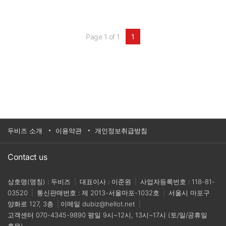
기능 스위치를 사용해 전원, 동작, 정지, 동작모드
를 조작하며 긴급상황 시 이머전시 및 범퍼를 동작
시키면 안정적으로 정지한다.기업명 : 티라유텍홈
페이지 :https://thirautech.com/대표전화 :02-
Page 1 of 1
1
3461-6531
두비즈 소개
이용약관
개인정보취급방침
Contact us
상호명(명칭) : 두비즈
|
대표이사 : 이준원
|
사업자등록번호 : 118-81-
03520
|
통신판매번호 : 제 2013-서울마포-1032호
|
서울시 마포구
양화로 127, 3층
|
이메일
dubiz@hellot.net
|
고객센터
070-4345-9890
평일 9시~12시, 13시~17시 (토/일/공휴일