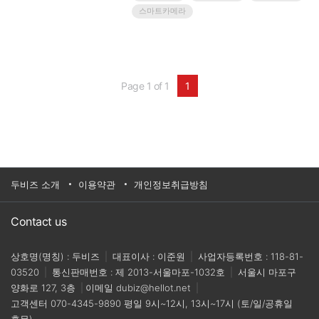
GigE 타입으로 제공된다.반도체 검사, 태양열 패
스마트카메라
널 검사, 웨이퍼 검사, 우주 항공 분야, 수분물질 검
사, 바이오 및 의학분야 등에 사용된다.기업명 : 티
에스코퍼레이션홈페이지 :www.thamescorp.com
대표전화 : 070-8226-0297
Page 1 of 1
1
두비즈 소개
이용약관
개인정보취급방침
Contact us
상호명(명칭) : 두비즈
|
대표이사 : 이준원
|
사업자등록번호 : 118-81-
03520
|
통신판매번호 : 제 2013-서울마포-1032호
|
서울시 마포구
양화로 127, 3층
|
이메일
dubiz@hellot.net
|
고객센터
070-4345-9890
평일 9시~12시, 13시~17시 (토/일/공휴일