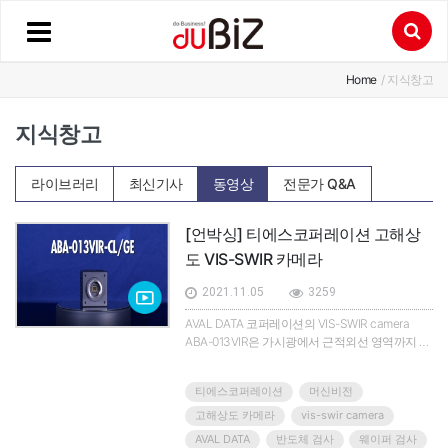
Home
/ 지식창고
지식창고
라이브러리
최신기사
동영상
전문가 Q&A
[언박싱] 티에스코퍼레이션 고해상
도 VIS-SWIR 카메라
2021.11.05
3259
AVAL DATA 코퍼레이션의 VIS-SWIR camera
ABA-013VIR은 가시광에서 근적외선 영역까지 커
버하는 고해상도 카메라로 Sony의 IMX990 센서
를 탑재했다.Pixel pitch가 5um, Spectral range가
티에스코퍼레이션
머신비전
400~1700nm로 400~1700nm로 가시광역부터
SWIR 영역까지 커버할 수 있다.센서 쿨링은 TEC
고해상도 카메라
vis-swir camera
방식으로 작동된다. 인터페이스는 CameraLink와
AVAL DATA
반도체 검사
웨이퍼 검사