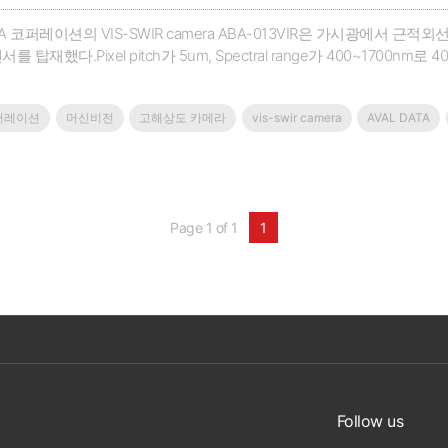
ATA 코퍼레이션의 VIS-SWIR camera ABA-013VIR은 가시광에서 
센서를 탑재했다.Pixel pitch가 5um, Spectral range가 400~170
쿨링은 TEC 방식으로 작동된다. 인터페이스는 CameraLink와 GigE
 항공 분야, 수분물질 검사, 바이오 및 의학분야 등에 사용된다.기업명 : 
퍼레이션
머신비전
고해상도 카메라
vis-swir camera
AVAL DATA
70-8226-0297
Page 1 of 1
1
Follow us