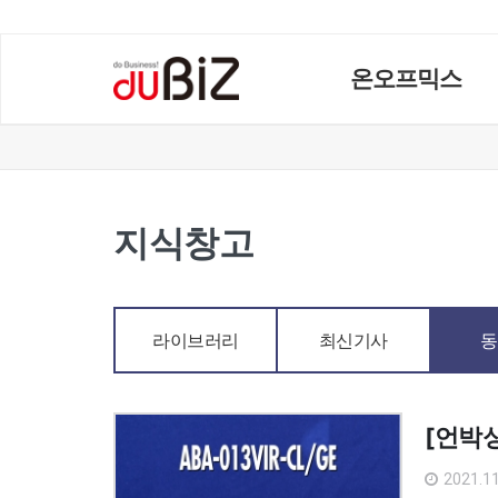
온오프믹스
지식창고
라이브러리
최신기사
동
[언박싱
2021.11