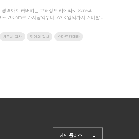
근적외선 영역까지 커버하는 고해상도 카메라로 Sony의
0nm로 400~1700nm로 가시광역부터 SWIR 영역까지 커버할 수
 타입으로 제공된다.반도체 검사, 태양열 패널 검사, 웨이퍼
티에스코퍼레이션홈페이지 :www.thamescorp.com대
반도체 검사
웨이퍼 검사
스마트카메라
(주)첨단