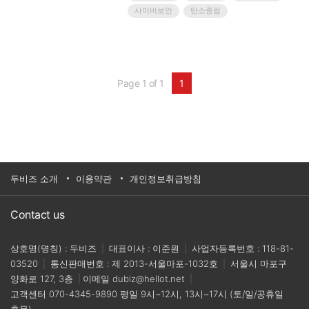
조 분야 기술 개발과 표준화 추진상황 등을 공유했
사이버보안
탄소중립
다.2019년 ‘한-독 표준협력대화(S-Dialogue)’ 출범
이후 2회째를 맞은 이날 행사에서, 양국은 배터리·
미래차·스마트제조 분야에 대한 표준화 정책을 공
유하고 국제표준화 상호 공조 방안 등을 논의했다.
특히, 이번 표준협력대화부터 양국의 표준협력 범
위에 배터리를 추가함으로써, 우리나라의 차세대
Page 1 of 1
1
배터리, 고용량 에너지저장장치 등 배터리 분야 국
제표준화에 있어 독일과의 협력이 기대된다.또한,
한-독 양국은 표준협력과 산업계의 교류를 활성화
하기 위해 표준협력대화에 앞서 ‘2021 한-독 표준
컨퍼런스’를 개최했다.‘인더스트리 4.0’의 창시자
로 세계적인 석학으로 인정받고 있는 헤닝 카거만
박사는 ‘디지털 경제와 순환 경제의 공동 창조’를
주제로 기조 강연에 나섰다.헤닝 카거만 박사는 디
두비즈 소개
이용약관
개인정보취급방침
지털 경제에서의 신뢰를 기반으로 한 협업을 강조
하며 순환 경제에서 자원을 적게 소비하면서 경제
성장하는 방법을 제안하는 등 기술과 경제 발전의
Contact us
새로운 패러다임을 제시했다.한국과학기술원
(KAIST) 한순흥 교수는 ‘한국의 산업자동화 및 스
상호명(명칭) : 두비즈
|
대표이사 : 이준원
|
사업자등록번호 : 118-81-
마트제조 표준화 협력’을 주제로, 기조 강연에서
우리나라의 스마트제조 표준화 현황을 소개하고
03520
|
통신판매번호 : 제 2013-서울마포-1032호
|
서울시 마포구
디지털 트윈 등 양국이 협력할 수 있는 분야를 제
양화로 127, 3층
|
이메일
dubiz@hellot.net
|
시했다.이어진 기술 발표에서는 양국 전문가들이
고객센터
070-4345-9890
평일 9시~12시, 13시~17시 (토/일/공휴일
배터리 안전과 표준화, 소재·부품·장비 분야의 한-