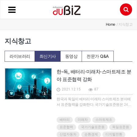
Home
/ 지식창고
지식창고
라이브러리
최신기사
동영상
전문가 Q&A
한-독, 배터리·미래차·스마트제조 분
야 표준협력 강화
2021.12.15
87
한국과 독일이 배터리·미래차·스마트제조 분야에
서 표준협력을 강화한다. 국가기술표준원은 24일
그랜드 하얏트 서울 호텔에서 독일 국가표준화 대
표기관인 독일표준원(DIN), 독일전기전자기술위
배터리
미래차
스마트제조
원회(DKE)와 ‘제2차 한-독 표준협력대화’를 개최
하고, 양국 기술표준 전문가가 참여하는 ‘2021 한-
표준협력
국가기술표준원
독일표준원
독 표준 컨퍼런스’를 통해 배터리·미래차·스마트제
산업자동차
순환경제
디지털전환