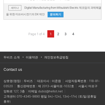
Digital Manufacturing from Mitsubishi Electric 제조업의 과제해결
세미나
을 위한 미쓰비시전기의 DX 제안
문의하기
Page 1 of 4
1
2
3
4
두비즈 소개
이용약관
개인정보취급방침
Contact us
상호명(명칭) : 두비즈
|
대표이사 : 이준원
|
사업자등록번호 : 118-81-
03520
|
통신판매번호 : 제 2013-서울마포-1032호
|
서울시 마포구
양화로 127, 3층
|
이메일
dubiz@hellot.net
|
고객센터
070-4345-9890
평일 9시~12시, 13시~17시 (토/일/공휴일
휴무)