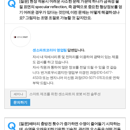
[질문] 현장 적용시 어려운 사소한 문제 가운데 하나가 금속성 물
Q
질 표면의 specular reflection, 즉 광택으로 중요한 형상정보를 얻
기 어려운 경우가 있다는 것인데,이런 문제는 어떻게 해결하셨나
요? 그림자는 조명 조절로 가능할 것 같지만요.
센소파트코리아 영업팀
답변입니다.
자사 내 악세사리류 및 전처리를 이용하여 광택이 있는 제품
도 검사를 하고 있습니다.
자사 직원과 통하여 많은 정보를 전달 드릴 수 있을 것 같습
니다. 번거로우시겠지만 영업부 이경민 과장(010-5477-
4530) 또는 엔지니어 이신원 과장(010-5071-0153)으로 연락
부탁 드립니다.
스마트 제조를 위한 센소파트의 로봇 비전 솔루션
세미나
문의하기
[질문]배터리 충방전 횟수가 증가하면 수명이 줄어들기 시작하는
Q
데, 수명을 오래유지하기위한 기술적, 관리적 요소들은 어떤 것들