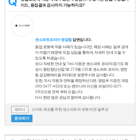
Q
이드, 용접결과 검사까지 가능하지요?
센소파트코리아 영업팀
답변입니다.
용접 로봇에 적용 사례가 있습니다만, 해당 사례는 일부 공개
가 어렵기 때문에 직접 상담을 통하여, 자세히 안내 드릴 수
있도록 하겠습니다.
보다 자세한 안내 및 Test 지원은 센소파트 코리아(경기도 화
성시 동탄첨단산업1로 27 B동 235호 센소파트 코리아, 영천
동 금강펜테리움 IX타워)로 방문주시면 감사합니다.
또한, 자사 직원과 연락을 희망하신다면, 영업부 이경민 과장
(010-5477-4530) 또는 엔지니어 이신원 과장(010-5071-
0153)으로 연락 부탁 드립니다.
다시 한번 많은 관심과 참여에 감사합니다.
스마트 제조를 위한 센소파트의 로봇 비전 솔루션
세미나
문의하기