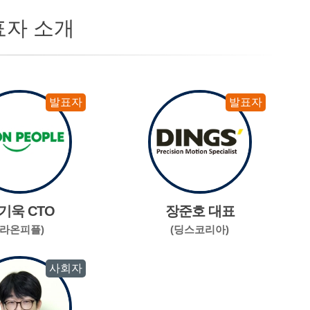
표자 소개
발표자
발표자
기욱 CTO
장준호 대표
(라온피플)
(딩스코리아)
사회자