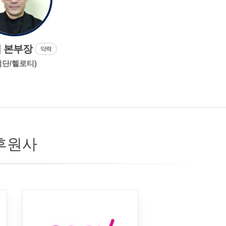
 본부장
약력
첨단/헬로티)
후원사