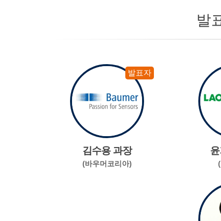
발
발표자
김수용 과장
윤
(바우머코리아)