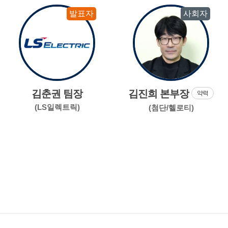
발표자
사회자
김춘권 팀장
김진희 본부장
약력
(LS일렉트릭)
(첨단/헬로티)