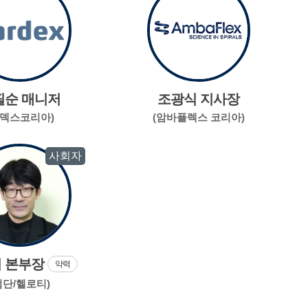
필순 매니저
조광식 지사장
카덱스코리아)
(암바플렉스 코리아)
사회자
 본부장
약력
첨단/헬로티)