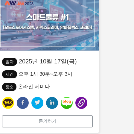
2025년 10월 17일(금)
일자
오후 1시 30분~오후 3시
시간
온라인 세미나
장소
문의하기