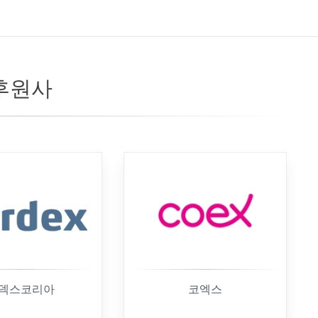
후원사
덱스코리아
코엑스