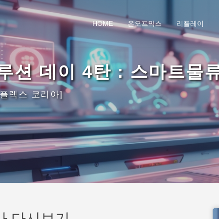
HOME
온오프믹스
리플레이
솔루션 데이 4탄 : 스마트물류
플렉스 코리아]
나 다시보기