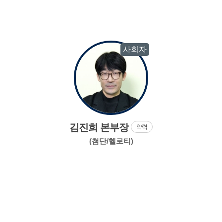
사회자
김진희 본부장
약력
(첨단/헬로티)