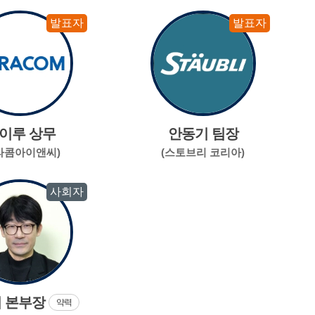
발표자
발표자
이루 상무
안동기 팀장
라콤아이앤씨)
(스토브리 코리아)
사회자
 본부장
약력