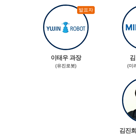
발표자
이태우 과장
김
(유진로봇)
(미
김진희