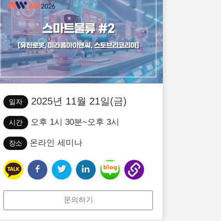
2025년 11월 21일(금)
일자
오후 1시 30분~오후 3시
시간
온라인 세미나
장소
문의하기