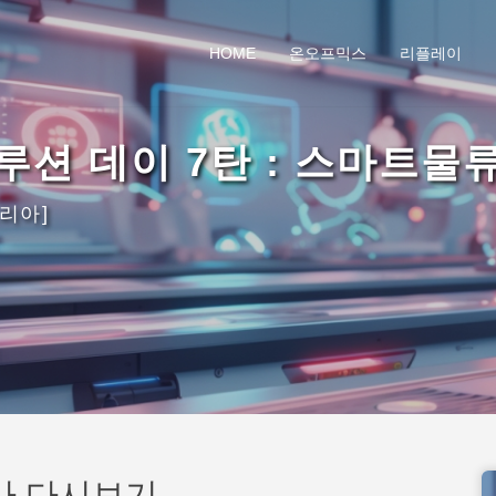
HOME
온오프믹스
리플레이
솔루션 데이 7탄 : 스마트물류
리아]
나 다시보기