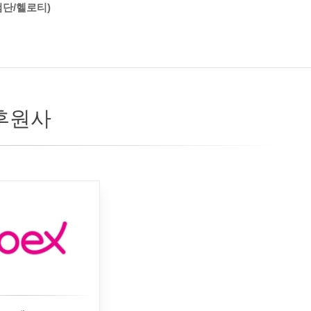
첨단/헬로티)
후원사