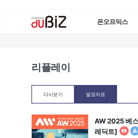
온오프믹스
리플레이
다시보기
발표자료
AW 2025 
레딕트]