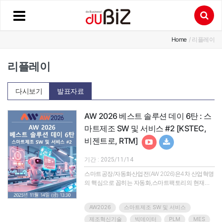
Home
/ 리플레이
리플레이
다시보기
발표자료
AW 2026 베스트 솔루션 데이 6탄 : 스
마트제조 SW 및 서비스 #2 [KSTEC,
비젠트로, RTM]
기간 : 2025/11/14
스마트공장/자동화산업전(AW 2026)은4차 산업혁명
의 핵심으로 꼽히는 자동화,스마트팩토리의 현재를
조망하고 관련 산업군의 솔루션과 제품을 한눈에 확
인할 수 있는 아시아 최대의 산업자동화 전시회입니
AW2026
스마트제조 SW 및 서비스
다.지금까지 전시회를 통해 소개되는 제품과 솔루션,
기술은 우리 기업을 탄탄하게 하고 글로벌 시장의 차
제조혁신기술
빅데이터
PLM
MES