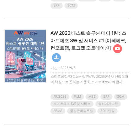
별화된 경쟁력을 갖게 했으며,궁극적으로 우리 산업
ERP
SCM
을 한단계 도약시키는 밑거름이 되었습니다.AW사무
국은AW참가기업들의 우수한 제품/솔루션/기술을 연
중으로 소개할 수 있는 온라인 세미나‘베스트솔루션
데이’를 마련했습니다.올..
AW 2026 베스트 솔루션 데이 1탄 : 스
마트제조 SW 및 서비스 #1 [이레테크,
컨포트랩, 로크웰 오토메이션]
기간 : 2025/9/5
스마트공장/자동화산업전(AW 2026)은4차 산업혁명
의 핵심으로 꼽히는 자동화,스마트팩토리의 현재를
조망하고 관련 산업군의 솔루션과 제품을 한눈에 확
인할 수 있는 아시아 최대의 산업자동화 전시회입니
AW2026
PLM
MES
ERP
SCM
다.지금까지 전시회를 통해 소개되는 제품과 솔루션,
기술은 우리 기업을 탄탄하게 하고 글로벌 시장의 차
스마트제조 SW 및 서비스
설비예지보전
별화된 경쟁력을 갖게 했으며,궁극적으로 우리 산업
FEMS
품질관리솔루션
3D프린팅
을 한단계 도약시키는 밑거름이 되었습니다.AW사무
국은AW참가기업들의 우수한 제품/솔루션/기술을 연
중으로 소개할 수 있는 온라인 세미나‘베스트솔루션
데이’를 마련했습니다.올..