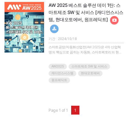
AW 2025 베스트 솔루션 데이 1탄: 스
마트제조 SW 및 서비스 [캐디언스시스
템, 현대오토에버, 원프레딕트]
기간 : 2024/10/18
스마트공장/자동화산업전(AW 2025)은 4차 산업혁
명의 핵심으로 꼽히는 자동화, 스마트팩토리의 현재
를 조망하고 관련 산업군의 솔루션과 제품을 한눈에
확인할 수 있는 아시아 최대의 산업자동화 전시회입
AW2025
스마트제조 SW 및 서비스
니다.지금까지 전시회를 통해 소개되는 제품과 솔루
션, 기술은 우리 기업을 탄탄하게 하고 글로벌 시장의
캐디언스시스템
현대오토에버
차별화된 경쟁력을 갖게 했으며, 궁극적으로 우리 산
원프레딕트
업을 한단계 도약시키는 밑거름이 되었습니다.AW사
무국은 AW참가기업들의 우수한 제품/솔루션/기술을
연중으로 소개할 수 있는 온라인 세미나 ‘베스트솔루
션 데이’를 마련했습니다.올해도 베스트..
Page 1 of 1
1