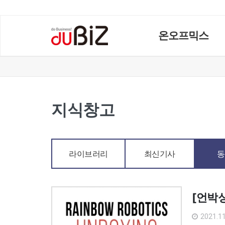
온오프믹스
지식창고
라이브러리
최신기사
동
[언박싱
2021.11