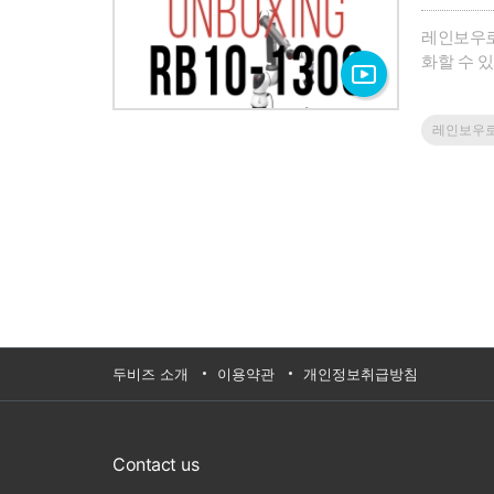
레인보우로
화할 수 
으로 이뤄
통해 작업
레인보우
작업환경에 
택배, 운반
robotics
두비즈 소개
이용약관
개인정보취급방침
Contact us