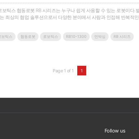
보틱스 협동로봇 RB 시리즈는 누구나 쉽게 사용할 수 있는 로봇이다.
있는 최상의 협업 솔루션으로서 다양한 분야에서 사람과 인접해 반복적인
진 직관적인 UI 구성으로 전문가뿐 아니라 누구나 어렵지 않게 쉽게 설정
 중 사고와 부성을 최소화해 안전한 작업 환경을 제공한다.또한, IP66등
로보틱스
협동로봇
로보틱스
RB10-1300
언박싱
RB 시리즈
적용될 수 있다.RB 10-13000은 가반하중 10kg, 최대 작업영역 1300
, 팔레트 적재 등 중량물 작업에 효과적이다.기업명 : 레인보우로보틱스홈페이지 
.com/new/index_ko.php대표전화 : 042-719-8070
Page 1 of 1
1
Follow us