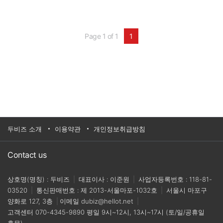
이 있다.MMC(Multi Module Controller)는 ▲6개
모듈을 1개의 컨트롤러에 내장해 공간 효율성 확
보 ▲EtherCAT & POE 지원을 통해 네트워크 안정
성과 효율성 증가 ▲안정적인 전원 설계로 과전
Page 1 of 1
1
압/과전류 보호 ▲모듈 별 핫 스왑 기능 지원으로
쉬운 유지 보수가 가능하다는 장점이 있다.기업명
: 지테크시스템홈페이지 :www.gtechsystem.com
대표전화 : 02-859-0255
두비즈 소개
이용약관
개인정보취급방침
Contact us
상호명(명칭) : 두비즈
|
대표이사 : 이준원
|
사업자등록번호 : 118-81-
03520
|
통신판매번호 : 제 2013-서울마포-1032호
|
서울시 마포구
양화로 127, 3층
|
이메일
dubiz@hellot.net
|
고객센터
070-4345-9890
평일 9시~12시, 13시~17시 (토/일/공휴일