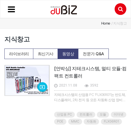
Home
/ 지식창고
지식창고
라이브러리
최신기사
동영상
전문가 Q&A
[언박싱] 지테크시스템, 멀티 모듈·컴
팩트 컨트롤러
2021.11.08
3592
지테크시스템의 산업용 PC 'FLX06R01’는 반도체,
디스플레이, 2차 전지 등 모든 자동화 산업 장비에
사용될 수 있다.FLX06R01는 ▲공간 효율성 확보
하는 소형화 PC ▲NVMe M.2 Slot이 내장돼 Data
산업용 PC
컨트롤러
모듈
이더넷
고속 처리 ▲전면 2.5" SSD Rack 2개 지원해 여유
용량 확보 ▲다수 I/O 및 PCI Card Slot 지원을 통
POE
MMC
자동화
FLX06R01
한 다양한 어플리케이션 구현이 가능하다는 특징