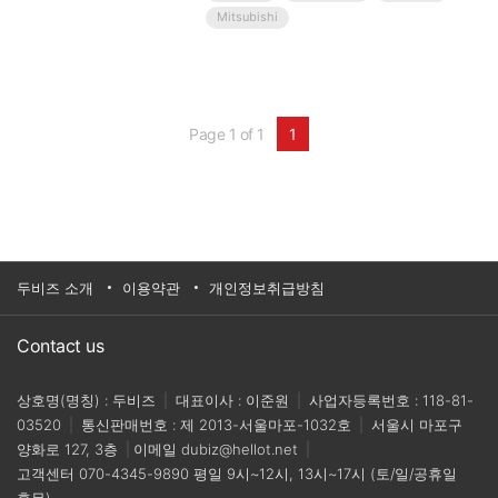
는 약 10~145mm, Gripping Force는 약 4-300N까
Mitsubishi
지의 모델이 있다.UR, TM, AUBO, Yaskawa,
Mitsubishi 등 세계 유명 로봇 브랜드와 인터페이
스돼 있어 편리하게 사용할 수 있다.기존 공압 그
리퍼와 달리 전기모터를 사용하므로 모바일 로봇
과 같이 공압을 사용할 수 없는 곳이나, 집을 물체
의 사이즈가 여러 종류인 곳에서 사용할 수 있다.
Page 1 of 1
1
기업명 : 아미쿠스홈페이지
:https://www.amicusrobot.com/대표전화 :031-
709-2824
두비즈 소개
이용약관
개인정보취급방침
Contact us
상호명(명칭) : 두비즈
|
대표이사 : 이준원
|
사업자등록번호 : 118-81-
03520
|
통신판매번호 : 제 2013-서울마포-1032호
|
서울시 마포구
양화로 127, 3층
|
이메일
dubiz@hellot.net
|
고객센터
070-4345-9890
평일 9시~12시, 13시~17시 (토/일/공휴일