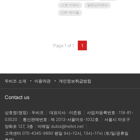
▲CoaXPress with DIN Interface ▲MV-CH1510-
스캔 카메라
열화상카메라
11XM : 120(W) x 120(H) x 84.6(D)mm ▲MV-
CXP 케이블
CH1510-10XM/C : 100(W) x 100(H) x 74.3(D)mm
등의 스펙을 자랑한다.프래임 그레버는 Intel i350
칩셋을 사용한다. 주요 특징으로 ▲2채널/ 4채널
(8-Pin RJ45 Interface) ▲PoE 출력전력: 30W ▲
인터페이스: PCI Express V2.0 X 4 ▲케이블: Cat
5e, Cat6 ▲데이터 전송속도:
Page 1 of 1
1
10Mbps/100Mbps/1,000Mbps 등이 있다.GieE
Vision Standard 열화상 카메라는 16개 ROI 및 16
개 스팟 온도값 설정 알람을 지원하고, 전체 픽셀
온도값을 실시간으로 전송하고, GenlCam을 지원
한다.기업명 : 트리비젼홈페이지
:http://www.triv.co.kr대표전화 : 02-6112-2375
두비즈 소개
이용약관
개인정보취급방침
Contact us
상호명(명칭) : 두비즈
|
대표이사 : 이준원
|
사업자등록번호 : 118-81-
03520
|
통신판매번호 : 제 2013-서울마포-1032호
|
서울시 마포구
양화로 127, 3층
|
이메일
dubiz@hellot.net
|
고객센터
070-4345-9890
평일 9시~12시, 13시~17시 (토/일/공휴일