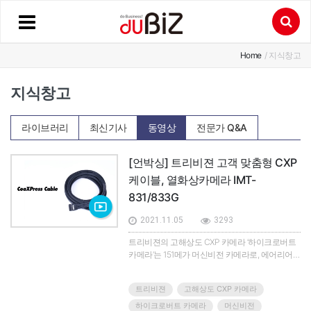
Home
/ 지식창고
지식창고
라이브러리
최신기사
동영상
전문가 Q&A
[언박싱] 트리비젼 고객 맞춤형 CXP
케이블, 열화상카메라 IMT-
831/833G
2021.11.05
3293
트리비젼의 고해상도 CXP 카메라 ‘하이크로버트
카메라’는 151메가 머신비전 카메라로, 에어리어
스캔 카메라다. ▲SONY IMX411 Sensor(CMOS)
▲151M(14, 208 x 10, 640 pixels) ▲Cell Size :
트리비젼
고해상도 CXP 카메라
3.76um x 3.76um/ frame rate : 6.2fps ▲M72
Mount, optical back focal length 19.55mm(0.8")
하이크로버트 카메라
머신비전