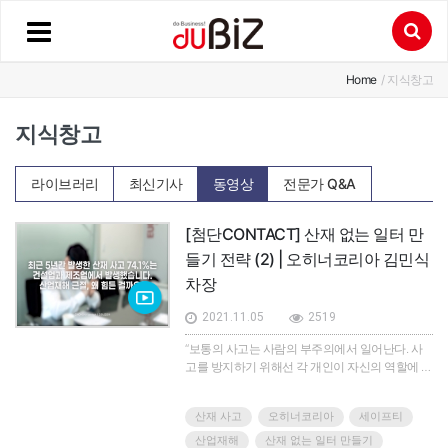
Home
/ 지식창고
지식창고
라이브러리
최신기사
동영상
전문가 Q&A
[첨단CONTACT] 산재 없는 일터 만
들기 전략 (2) | 오히너코리아 김민식
차장
2021.11.05
2519
“보통의 사고는 사람의 부주의에서 일어난다. 사
고를 방지하기 위해선 각 개인이 자신의 역할에 책
임을 가지고 일해야 한다. 사고 발생 시 책임 소재
를 명확히 확인할 수 없는 시스템에서는 산업재해
산재 사고
오히너코리아
세이프티
사고를 예방할 수 없다. 책임 소재를 명확히 할 수
있는 오히너의 EKS 시스템으로 현장의 안전관리
산업재해
산재 없는 일터 만들기