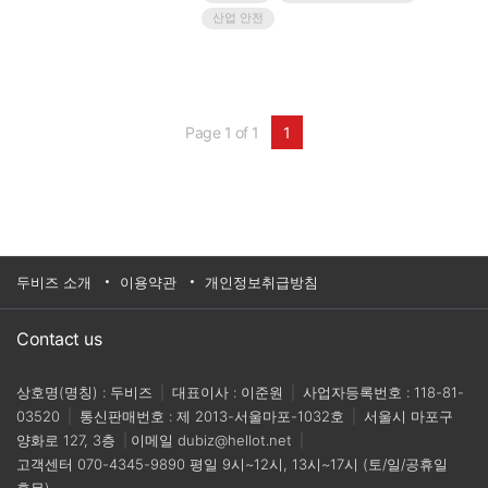
를 체계적으로 운용하겠다.” 오히너는 코로나19 팬
산업 안전
데믹 상황을 기점으로 새로운 영역에 도전하고 있
다. 국내 주력 상품인 저가용 스위치와 더불어
High Coded Safety System을 국내에 도입한다는
것이 올해 목표다. 세이프티 관련 최근 이슈와 올
한해 영업 전략을 오히너코리아 김민식 차장에게
들었다.
Page 1 of 1
1
두비즈 소개
이용약관
개인정보취급방침
Contact us
상호명(명칭) : 두비즈
|
대표이사 : 이준원
|
사업자등록번호 : 118-81-
03520
|
통신판매번호 : 제 2013-서울마포-1032호
|
서울시 마포구
양화로 127, 3층
|
이메일
dubiz@hellot.net
|
고객센터
070-4345-9890
평일 9시~12시, 13시~17시 (토/일/공휴일