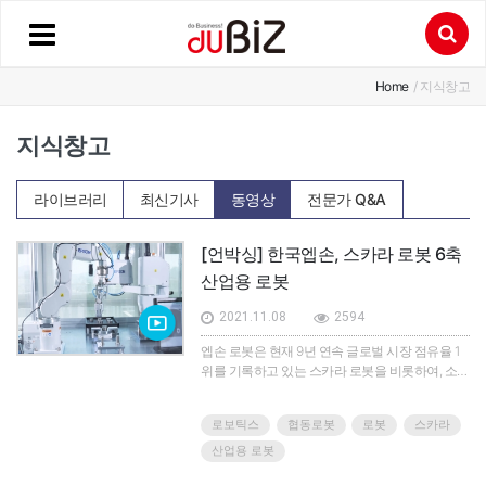
Home
/ 지식창고
지식창고
라이브러리
최신기사
동영상
전문가 Q&A
[언박싱] 한국엡손, 스카라 로봇 6축
산업용 로봇
2021.11.08
2594
엡손 로봇은 현재 9년 연속 글로벌 시장 점유율 1
위를 기록하고 있는 스카라 로봇을 비롯하여, 소형
6축 로봇, 폴딩암 구조 6축 로봇, 컨트롤러 내장형
스카라 및 6축 로봇 등 다양한 고객의 요구 사양과
로보틱스
협동로봇
로봇
스카라
니즈에 맞는 제품 라인업을 보유하고 있다.엡손은
스카라 로봇 LS10B와 센서를 활용해 컨베이어 위
산업용 로봇
로 지나가는 소형 PCB를 인식해 백플레이트에 빠