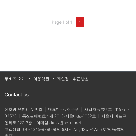
르고 정확하게 나사를 체결, 그 후 비전 시스템을
이용해 나사 체결 유무를 검사하는 공정의 데모기
를 선보였다.기업명 : 한국엡손(주)홈페이지 :
www.epson.co.kr대표전화 : 02-3420-8625
Page 1 of 1
1
두비즈 소개
이용약관
개인정보취급방침
Contact us
상호명(명칭) : 두비즈
|
대표이사 : 이준원
|
사업자등록번호 : 118-81-
03520
|
통신판매번호 : 제 2013-서울마포-1032호
|
서울시 마포구
양화로 127, 3층
|
이메일
dubiz@hellot.net
|
고객센터
070-4345-9890
평일 9시~12시, 13시~17시 (토/일/공휴일