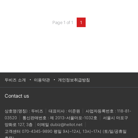
은 작업자의 안전을 보장해주는 협동로봇과 일반
산업용로봇으로 구성돼 있다.기업명 : 건솔루션홈
페이지 : http://www.gunsol.com/ko/index.php대
표전화 :1899-7487
Page 1 of 1
1
두비즈 소개
이용약관
개인정보취급방침
Contact us
상호명(명칭) : 두비즈
|
대표이사 : 이준원
|
사업자등록번호 : 118-81-
03520
|
통신판매번호 : 제 2013-서울마포-1032호
|
서울시 마포구
양화로 127, 3층
|
이메일
dubiz@hellot.net
|
고객센터
070-4345-9890
평일 9시~12시, 13시~17시 (토/일/공휴일