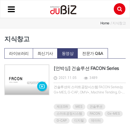
Home
/ 지식창고
지식창고
라이브러리
최신기사
동영상
전문가 Q&A
[언박싱] 건솔루션 FACON Series
2021.11.05
3489
건솔루션의 스마트공장시스템 FACON Series는
Gx-MES, G-CAP, OMV+, Machine Tending, G-
DFM, Renishaw Probe 솔루션으로 구성됐다.설
계단계에서 제조-출하까지의 전 과정에서 생성되
제조SW
MES
건솔루션
는 모든 정보를 디지털화해 저장하고 실시간으로
활용할 수 있다.머신텐딩 솔루션은 금속 가공 기
스마트공장시스템
FACON
Gx-MES
계, 플라스틱 사출 기계등에 소재 및 가공물을 투
G-CAP
디지털
데이터
입하고 가공된 반제품과 완성품을 다음 공정으로
이동하는 자동화 공정이다. 머신텐딩을 위한 로봇