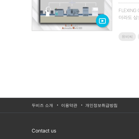
FLEXIN
더라도 상
수 있다.
를 구축할
유비씨
조 시스템
으로 자율
근무자의 직
GUI 모
통해 공장
머신러닝 
지:http:/
두비즈 소개
이용약관
개인정보취급방침
Contact us