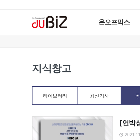
온오프믹스
지식창고
라이브러리
최신기사
동
[언박싱
2021.11