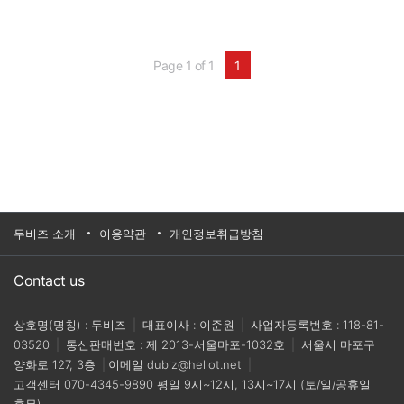
로 분석하는 카메라 제품이다. 기존의 제품들보다
넓은 면적을 촬영할 수 있어 설치 수량을 줄일 수
있고, 영상촬영과 분석이 하나의 디바이스 안에서
모두 이뤄져 서버구축 등 별도비용을 최소화할 수
Page 1 of 1
1
있다.기업명 : 넥스트랩홈페이지 : www.nextlab.ai
대표전화 : 02-6318-5000
두비즈 소개
이용약관
개인정보취급방침
Contact us
상호명(명칭) : 두비즈
|
대표이사 : 이준원
|
사업자등록번호 : 118-81-
03520
|
통신판매번호 : 제 2013-서울마포-1032호
|
서울시 마포구
양화로 127, 3층
|
이메일
dubiz@hellot.net
|
고객센터
070-4345-9890
평일 9시~12시, 13시~17시 (토/일/공휴일