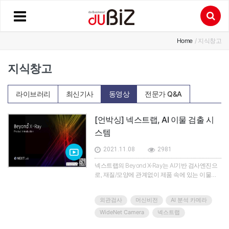
Home
/ 지식창고
지식창고
라이브러리
최신기사
동영상
전문가 Q&A
[언박싱] 넥스트랩, AI 이물 검출 시
스템
2021.11.08
2981
넥스트랩의 Beyond X-Ray는 AI기반 검사엔진으
로, 재질/모양에 관계없이 제품 속에 있는 이물질
을 자동으로 탐지할 수 있고, 더불어 부착된 장식
물의 종류별 수량 자동 계수, 비전 기반 외관검사
외관검사
머신비전
AI 분석 카메라
를 동시에 지원해 검사 공정 통합을 실현할 수 있
다.WideNet Camera는 넓은 공간을 비전 기반으
WideNet Camera
넥스트랩
로 측정해 그 공간에서 발생하는 현상을 AI 기반으