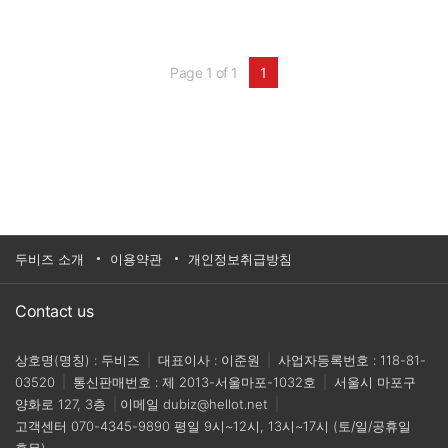
Page 1 of 1
1
두비즈 소개
이용약관
개인정보취급방침
Contact us
상호명(명칭) : 두비즈
|
대표이사 : 이준원
|
사업자등록번호 : 118-81-
03520
|
통신판매번호 : 제 2013-서울마포-1032호
|
서울시 마포구
양화로 127, 3층
|
이메일
dubiz@hellot.net
|
고객센터
070-4345-9890
평일 9시~12시, 13시~17시 (토/일/공휴일