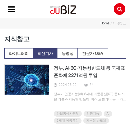
Home
/ 지식창고
지식창고
라이브러리
최신기사
동영상
전문가 Q&A
정부, AI·6G·지능형반도체 등 국제표
준화에 2271억원 투입
2024.03.20
24
정부가 인공지능(AI), 6세대 이동통신(6G) 등 디지
털 기술과 지능형 반도체, 미래 모빌리티 등 국가
유망기술의 국제·국가 표준을 만드는 데 올해
2271억 원을 투입한다.
산업통상자원부
인공지능
AI
6세대 이동통신
지능형 반도체