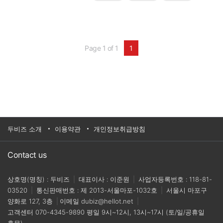
도 높은 품질을 요구한다.제조업은 이 같은 혁신
사례를 경험하면서 품질 최적화, 수율 극대화라는
새로운 미션을 내재화했다. 설계단은 모든 가치 생
산 활동의 기초공사 단계인 만큼, 시대가 변화할수
록 수준 높은 기술적 면모를 필요로 한다.컴퓨터지
원설계(Computer Aided Design 이하 CAD)는 설
Page 1 of 1
1
계단의 디지털화 시대를 연 개척 기술이다. 인간이
직접 도면을 작성해 설계한 공정을 컴퓨팅 기술 기
반 그래픽 소프트웨어를 통해 실현하는 설계 혁명
기술이다. CAD 등장 초반에는 2차원(2D) 도면을
그리는 용도로 활용됐지만, 컴퓨터 하드웨어 기술
이 급격하게 고도화되면서 입체 형상인 3차원
(3D) 모델링이 가능한 수준으로 발전했다.
두비즈 소개
이용약관
개인정보취급방침
Contact us
상호명(명칭) : 두비즈
|
대표이사 : 이준원
|
사업자등록번호 : 118-81-
03520
|
통신판매번호 : 제 2013-서울마포-1032호
|
서울시 마포구
양화로 127, 3층
|
이메일
dubiz@hellot.net
|
고객센터
070-4345-9890
평일 9시~12시, 13시~17시 (토/일/공휴일