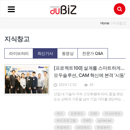
Home
/ 지식창고
지식창고
라이브러리
최신기사
동영상
전문가 Q&A
[프로젝트100] 설계를 스마트하게...
모두솔루션, CAM 혁신에 본격 ‘시동’
2024.12.02
43
산업 내 기술이 지속 고도화됨에 따라, 품질 완성
도는 선택의 기준을 넘어 기업 가치를 판단하는 척
도가 됐다. 이러한 기술 관점의 트렌드는 소품종
대량생산에서 다품종 소량생산으로 산업 및 소비
캐드
오토캐드
CAD
지스타캐드
측면에서의 체질 변화를 불러일으켰다. 특히 다품
종 소량생산 체제는 사용자 입장에서 개인화·맞춤
캐드프로그램
DWG
gstarcad
화가 가능한 재화를 도출한다는 점에서 더욱 완성
무료캐드
대안캐드
무료뷰어