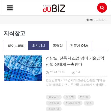
Home
/ 지식창고
지식창고
라이브러리
최신기사
동영상
전문가 Q&A
경남도, 전통 제조업 넘어 기술집약
산업 생태계 구축한다
2024.01.04
14
경상남도가 2024년 새해 조선·방산·원전·기계 등
지역 성장을 이끈 기존 전통 제조업에 신성장동력
인 첨단산업을 더해 기술집약형 산업 생태계 조성
에 나선다.
경상남도
제조업
반도체
우주항공
차세대 원전
수소
소재산업