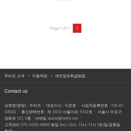
Page 1 of 1
1
두비즈 소개
이용약관
개인정보취급방침
Contact us
상호명(명칭) : 두비즈
|
대표이사 : 이준원
|
사업자등록번호 : 118-81-
03520
|
통신판매번호 : 제 2013-서울마포-1032호
|
서울시 마포구
양화로 127, 3층
|
이메일
dubiz@hellot.net
|
고객센터
070-4345-9890
평일 9시~12시, 13시~17시 (토/일/공휴일