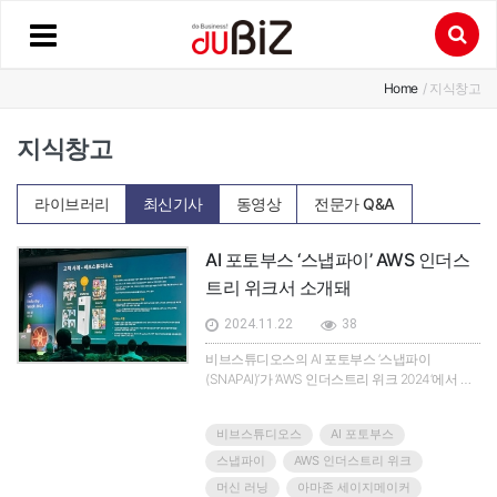
Home
/ 지식창고
지식창고
라이브러리
최신기사
동영상
전문가 Q&A
AI 포토부스 ‘스냅파이’ AWS 인더스
트리 위크서 소개돼
2024.11.22
38
비브스튜디오스의 AI 포토부스 ‘스냅파이
(SNAPAI)’가 ‘AWS 인더스트리 위크 2024‘에서 생
성형 클라우드를 활용한 ‘AI 포토부스’를 소개했
다.AWS 인더스트리 위크 2024는 아마존 웹 서비
비브스튜디오스
AI 포토부스
스(AWS)를 활용하고 있는 기업들의 산업별 최신
트렌드, 비즈니스 인사이트와 고객 사례를 소개하
스냅파이
AWS 인더스트리 위크
는 컨퍼런스다. 이번 행사는 지난 11월 7일에 코엑
머신 러닝
아마존 세이지메이커