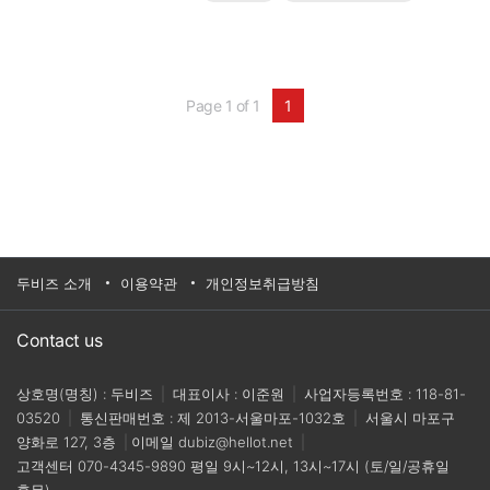
스 컨벤션 센터에서 진행됐다.스냅파이는 ‘사용자
경험 부족’과 고성능 GPU, 대규모 머신 러닝 모델
구축 및 배포를 위한 서비스라는 당면과제를 해결
한 클라우드 기반의 생성형 AI 오프라인 포토부스
서비스 사례로 소개됐다.
Page 1 of 1
1
두비즈 소개
이용약관
개인정보취급방침
Contact us
상호명(명칭) : 두비즈
|
대표이사 : 이준원
|
사업자등록번호 : 118-81-
03520
|
통신판매번호 : 제 2013-서울마포-1032호
|
서울시 마포구
양화로 127, 3층
|
이메일
dubiz@hellot.net
|
고객센터
070-4345-9890
평일 9시~12시, 13시~17시 (토/일/공휴일