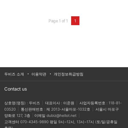
Page 1 of 1
1
두비즈 소개
이용약관
개인정보취급방침
Contact us
상호명(명칭) : 두비즈
|
대표이사 : 이준원
|
사업자등록번호 : 118-81-
03520
|
통신판매번호 : 제 2013-서울마포-1032호
|
서울시 마포구
양화로 127, 3층
|
이메일
dubiz@hellot.net
|
고객센터
070-4345-9890
평일 9시~12시, 13시~17시 (토/일/공휴일