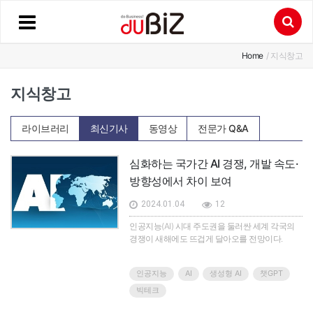
Home
/ 지식창고
지식창고
라이브러리
최신기사
동영상
전문가 Q&A
심화하는 국가간 AI 경쟁, 개발 속도·
방향성에서 차이 보여
2024.01.04
12
인공지능(AI) 시대 주도권을 둘러싼 세계 각국의
경쟁이 새해에도 뜨겁게 달아오를 전망이다.
인공지능
AI
생성형 AI
챗GPT
빅테크