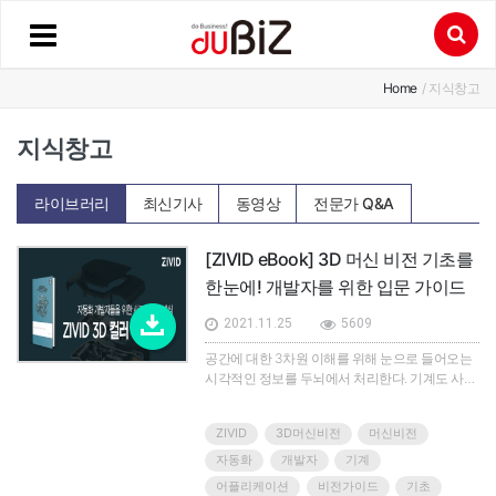
Home
/ 지식창고
지식창고
라이브러리
최신기사
동영상
전문가 Q&A
[ZIVID eBook] 3D 머신 비전 기초를
한눈에! 개발자를 위한 입문 가이드
2021.11.25
5609
공간에 대한 3차원 이해를 위해 눈으로 들어오는
시각적인 정보를 두뇌에서 처리한다. 기계도 사람
처럼, 3차원을 이해하고 인식할 수 있는 능력이 필
요하다.로봇과 기계가 사람처럼 작업을 수행할 수
ZIVID
3D머신비전
머신비전
있는 능력을 갖추기 위해 여러 업계에서 3D 비전
에 대한 수요가 급증하고 있다.특히, 3D 비전 시스
자동화
개발자
기계
템은 자동화, 물류 및 제조 분야, 자동차 산업 등 다
어플리케이션
비전가이드
기초