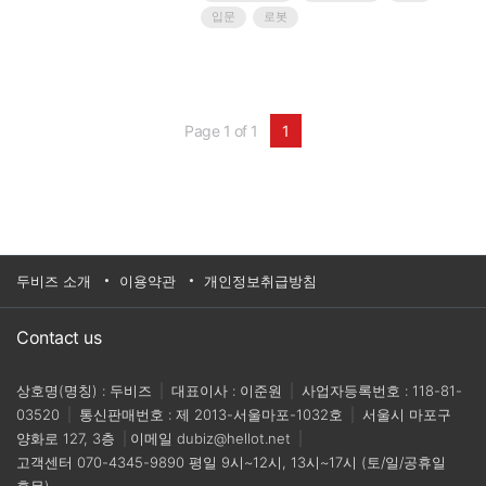
양한 어플리케이션에 지속적으로 공급되고 있으
입문
로봇
며 중요성은 더욱 커지고 있다.이번 ZIVID eBook
은 비전 가이드 로봇 어플리케이션 개발을 시작하
려는 자동화 개발자를 위해 3D 머신 비전 기초를
설명한다.본문에서는 ▲로봇과 기계의 비전 시스
템 ▲3D 머신 비전의 현재 ▲동일한 목표, 다양한
비전 방식 ▲다양한 3D 비전 시스템 비교 목차를
Page 1 of 1
1
통해 오늘날 3D 머신 비전에 사용되는 다양한 비
전 방식과 장점 및 한계점 등을 살펴본다.
두비즈 소개
이용약관
개인정보취급방침
Contact us
상호명(명칭) : 두비즈
|
대표이사 : 이준원
|
사업자등록번호 : 118-81-
03520
|
통신판매번호 : 제 2013-서울마포-1032호
|
서울시 마포구
양화로 127, 3층
|
이메일
dubiz@hellot.net
|
고객센터
070-4345-9890
평일 9시~12시, 13시~17시 (토/일/공휴일