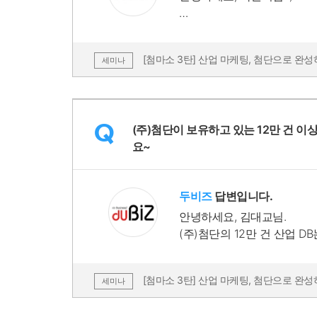
1. 타겟팅 정확도는 산업 D
아집니다. 여기에 AI를 적용
[첨마소 3탄] 산업 마케팅, 첨단으로 완
세미나
율이 크게 올라갑니다.
2. 개인정보보호와 규제 준
로 수집해 주기적으로 업데이
Q
(주)첨단이 보유하고 있는 12만 건 이
중심으로 제공하여 관련 법규
요~
두비즈
답변입니다.
안녕하세요, 김대교님.
(주)첨단의 12만 건 산업 
자에게 직접 도달할 수 있다
시지를 전달할 수 있어 ROI
[첨마소 3탄] 산업 마케팅, 첨단으로 완
세미나