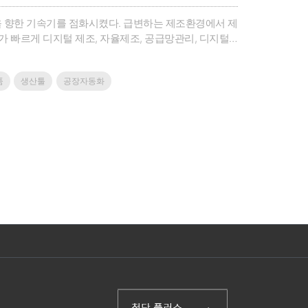
을 향한 기속기를 점화시켰다. 급변하는 제조환경에서 제
 빠르게 디지털 제조, 자율제조, 공급망관리, 디지털
고 있다.적층제조는 시제품 제작으로 신속한 제품개발을
단 복합소재를 필두로..
품
생산툴
공장자동화
(주)첨단