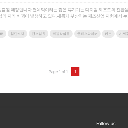
간 송출될 예정입니다.팬데믹이라는 짧은 휴지기는 디지털 제조로의 전환
의 자리 바뀜이 발생하고 있다.새롭게 부상하는 제조산업 지형에서 누가
준비할 수 있는지가 새로운 변화의 선도자를 위한 또 하나의 기준이 되
 사용되어 왔다. 그리고, 이제는 다양해진 금속 소재와 새롭게 등장한 첨
터
첨단소재
탄소섬유
케블라섬유
글래스파이버
카본
시제
Page 1 of 1
1
Follow us