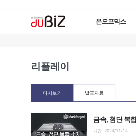
온오프믹스
리플레이
다시보기
발표자료
금속, 첨단 복
기간 : 2024/11/14