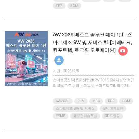
별화된 경쟁력을 갖게 했으며,궁극적으로 우리 산업
ERP
SCM
을 한단계 도약시키는 밑거름이 되었습니다.AW사무
국은AW참가기업들의 우수한 제품/솔루션/기술을 연
중으로 소개할 수 있는 온라인 세미나‘베스트솔루션
데이’를 마련했습니다.올..
AW 2026 베스트 솔루션 데이 1탄 : 스
마트제조 SW 및 서비스 #1 [이레테크,
컨포트랩, 로크웰 오토메이션]
기간 : 2025/9/5
스마트공장/자동화산업전(AW 2026)은4차 산업혁명
의 핵심으로 꼽히는 자동화,스마트팩토리의 현재를
조망하고 관련 산업군의 솔루션과 제품을 한눈에 확
인할 수 있는 아시아 최대의 산업자동화 전시회입니
AW2026
PLM
MES
ERP
SCM
다.지금까지 전시회를 통해 소개되는 제품과 솔루션,
기술은 우리 기업을 탄탄하게 하고 글로벌 시장의 차
스마트제조 SW 및 서비스
설비예지보전
별화된 경쟁력을 갖게 했으며,궁극적으로 우리 산업
FEMS
품질관리솔루션
3D프린팅
을 한단계 도약시키는 밑거름이 되었습니다.AW사무
국은AW참가기업들의 우수한 제품/솔루션/기술을 연
중으로 소개할 수 있는 온라인 세미나‘베스트솔루션
데이’를 마련했습니다.올..