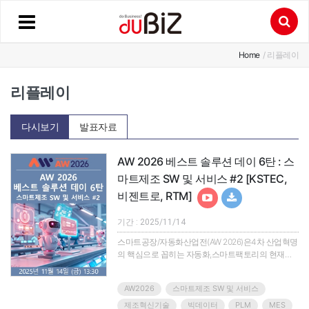
Home
/ 리플레이
리플레이
다시보기
발표자료
AW 2026 베스트 솔루션 데이 6탄 : 스
마트제조 SW 및 서비스 #2 [KSTEC,
비젠트로, RTM]
기간 : 2025/11/14
스마트공장/자동화산업전(AW 2026)은4차 산업혁명
의 핵심으로 꼽히는 자동화,스마트팩토리의 현재를
조망하고 관련 산업군의 솔루션과 제품을 한눈에 확
인할 수 있는 아시아 최대의 산업자동화 전시회입니
AW2026
스마트제조 SW 및 서비스
다.지금까지 전시회를 통해 소개되는 제품과 솔루션,
기술은 우리 기업을 탄탄하게 하고 글로벌 시장의 차
제조혁신기술
빅데이터
PLM
MES