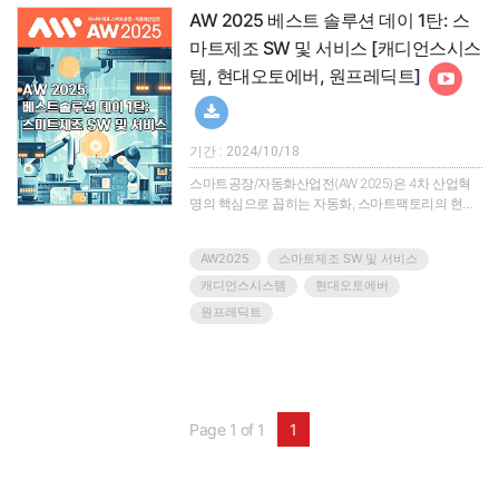
AW 2025 베스트 솔루션 데이 1탄: 스
마트제조 SW 및 서비스 [캐디언스시스
템, 현대오토에버, 원프레딕트]
기간 : 2024/10/18
스마트공장/자동화산업전(AW 2025)은 4차 산업혁
명의 핵심으로 꼽히는 자동화, 스마트팩토리의 현재
를 조망하고 관련 산업군의 솔루션과 제품을 한눈에
확인할 수 있는 아시아 최대의 산업자동화 전시회입
AW2025
스마트제조 SW 및 서비스
니다.지금까지 전시회를 통해 소개되는 제품과 솔루
션, 기술은 우리 기업을 탄탄하게 하고 글로벌 시장의
캐디언스시스템
현대오토에버
차별화된 경쟁력을 갖게 했으며, 궁극적으로 우리 산
원프레딕트
업을 한단계 도약시키는 밑거름이 되었습니다.AW사
무국은 AW참가기업들의 우수한 제품/솔루션/기술을
연중으로 소개할 수 있는 온라인 세미나 ‘베스트솔루
션 데이’를 마련했습니다.올해도 베스트..
Page 1 of 1
1