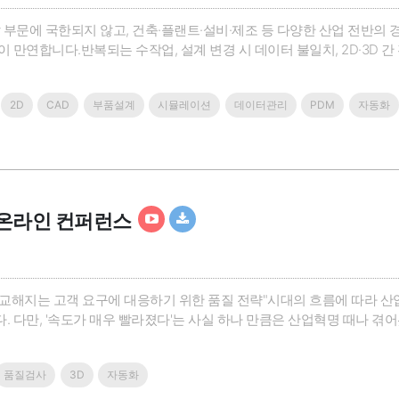
 부문에 국한되지 않고, 건축·플랜트·설비·제조 등 다양한 산업 전반의
만연합니다.반복되는 수작업, 설계 변경 시 데이터 불일치, 2D·3D 간 
생산성과 납기 준수에 큰 영향을 미치며, 특히 인력과 예산이 제한된 S
ZWCAD와 ZW3..
2D
CAD
부품설계
시뮬레이션
데이터관리
PDM
자동화
온라인 컨퍼런스
 정교해지는 고객 요구에 대응하기 위한 품질 전략"시대의 흐름에 따라 
 다만, '속도가 매우 빨라졌다'는 사실 하나 만큼은 산업혁명 때나 
고, 정교한 품질을 요구합니다.자동차, 항공 우주, 전자, 에너지, 물류, 기계
'은 최근 소비자의 요구사항에 맞는 품질 전략에 주목합니다. 스마..
품질검사
3D
자동화