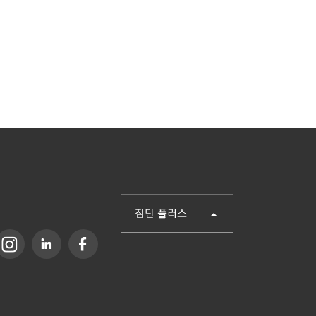
(주)첨단
산업단지신문
헬로티
오토메이션월드
SCM FAIR