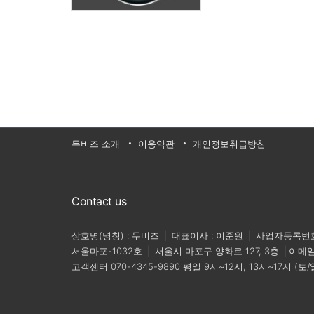
두비즈 소개
이용약관
개인정보취급방침
Contact us
상호명(명칭) : 두비즈
|
대표이사 : 이준원
|
사업자등록번호 :
서울마포-1032호
|
서울시 마포구 양화로 127, 3층
|
이메
고객센터
070-4345-9890
평일 9시~12시, 13시~17시 (토