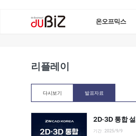
온오프믹스
리플레이
다시보기
발표자료
2D·3D 통합
기간 : 2025/9/9