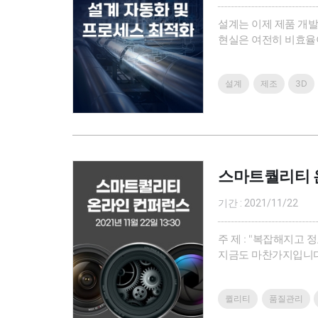
설계는 이제 제품 개발
현실은 여전히 비효율이 
종과 규모를 불문하고 
어집니다.이번 웨비나는 
설계
제조
3D
스마트퀄리티 
기간 : 2021/11/22
주 제 : "복잡해지고
지금도 마찬가지입니다.
습니다. 또 좀더 정확하
리티 컨퍼런스 2021
퀼리티
품질관리