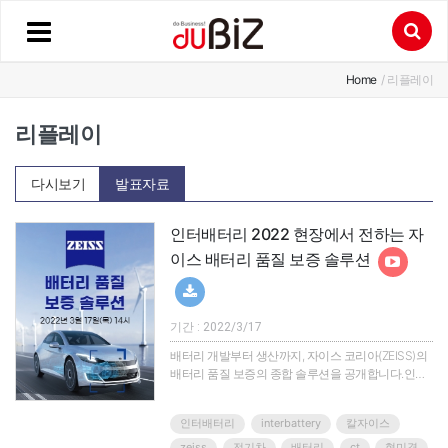
Home
/ 리플레이
리플레이
다시보기
발표자료
인터배터리 2022 현장에서 전하는 자
이스 배터리 품질 보증 솔루션
기간 : 2022/3/17
배터리 개발부터 생산까지, 자이스 코리아(ZEISS)의
배터리 품질 보증의 종합 솔루션을 공개합니다.인터
배터리 2022 전시회 현장에서 진행되는 이번 세미나
는 아쉽게도 현장을 방문하지 못하시는고객분들을
인터배터리
interbattery
칼자이스
위해 준비하였습니다.많은 관심과 참여를 부탁 드립
니다.*온라인 세미나 참석과 함께 코엑스에서 진행되
zeiss
전기차
배터리
ct
현미경