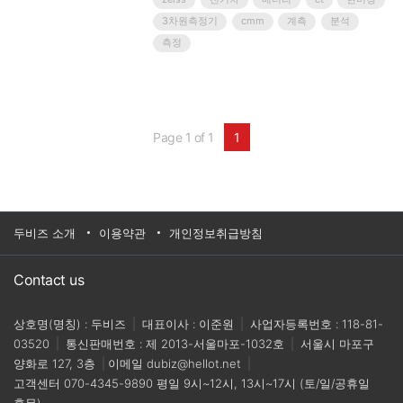
고 있는 인터배터리 자이스 부스에 방문해주시는 분
3차원측정기
cmm
계측
분석
들께는 보다 자세한 영업 상담 및 무료 데모의 기회와
측정
함께 풍성한 선물을 드립니다.인터배터리 자이스 부
스 (Hall A, E500) 도 많은 관심 부탁 드립니다.*자이
스 품질 솔루션의 카카..
Page 1 of 1
1
두비즈 소개
이용약관
개인정보취급방침
Contact us
상호명(명칭) : 두비즈
|
대표이사 : 이준원
|
사업자등록번호 : 118-81-
03520
|
통신판매번호 : 제 2013-서울마포-1032호
|
서울시 마포구
양화로 127, 3층
|
이메일
dubiz@hellot.net
|
고객센터
070-4345-9890
평일 9시~12시, 13시~17시 (토/일/공휴일