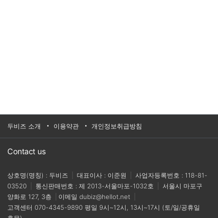
두비즈 소개
이용약관
개인정보취급방침
Contact us
상호명(명칭) : 두비즈
|
대표이사 : 이준원
|
사업자등록번호 : 118-81-
03520
|
통신판매번호 : 제 2013-서울마포-1032호
|
서울시 마포구
양화로 127, 3층
|
이메일
dubiz@hellot.net
|
고객센터
070-4345-9890
평일 9시~12시, 13시~17시 (토/일/공휴일