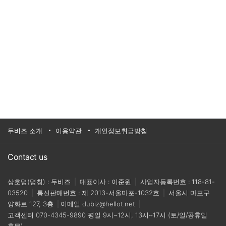
두비즈 소개
이용약관
개인정보취급방침
Contact us
상호명(명칭) : 두비즈
|
대표이사 : 이준원
|
사업자등록번호 : 118-81-
03520
|
통신판매번호 : 제 2013-서울마포-1032호
|
서울시 마포구
양화로 127, 3층
|
이메일
dubiz@hellot.net
|
고객센터
070-4345-9890
평일 9시~12시, 13시~17시 (토/일/공휴일