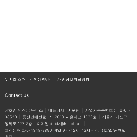
두비즈 소개
이용약관
개인정보취급방침
Contact us
상호명(명칭) : 두비즈
|
대표이사 : 이준원
|
사업자등록번호 : 118-81-
03520
|
통신판매번호 : 제 2013-서울마포-1032호
|
서울시 마포구
양화로 127, 3층
|
이메일
dubiz@hellot.net
|
고객센터
070-4345-9890
평일 9시~12시, 13시~17시 (토/일/공휴일