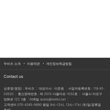
두비즈 소개
이용약관
개인정보취급방침
Contact us
상호명(명칭) : 두비즈
|
대표이사 : 이준원
|
사업자등록번호 : 118-81-
03520
|
통신판매번호 : 제 2013-서울마포-1032호
|
서울시 마포구
양화로 127, 3층
|
이메일
dubiz@hellot.net
|
고객센터
070-4345-9890
평일 9시~12시, 13시~17시 (토/일/공휴일